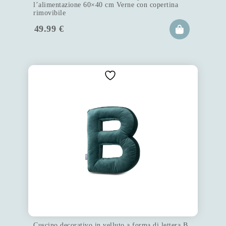
l’alimentazione 60×40 cm Verne con copertina
rimovibile
49.99
€
Cuscino decorativo in velluto a forma di lettera B