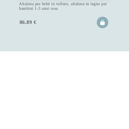
Altalena per bebè in velluto, altalena in legno per
bambini 1-3 anni rosa
86.89
€