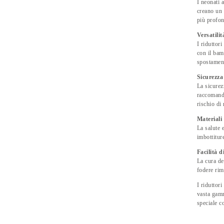
I neonati 
creano un 
più profon
Versatilit
I riduttor
con il bam
spostament
Sicurezza
La sicurez
raccomanda
rischio di
Materiali 
La salute e
imbottitur
Facilità 
La cura de
fodere rimo
I riduttor
vasta gamm
speciale c