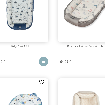
Baby Nest XXL
Riduttore Lettino Neonato Din
99
€
64.99
€