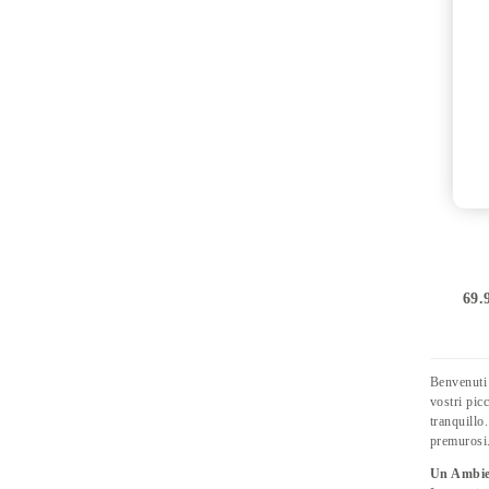
69.
Benvenuti 
vostri pic
tranquillo
premurosi.
Un Ambien