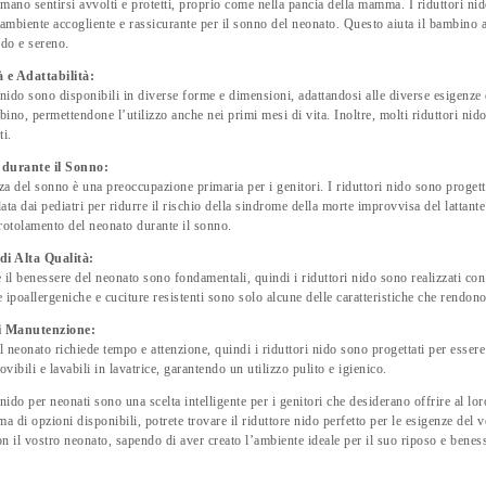
amano sentirsi avvolti e protetti, proprio come nella pancia della mamma. I riduttori nid
ambiente accogliente e rassicurante per il sonno del neonato. Questo aiuta il bambino a
do e sereno.
à e Adattabilità:
i nido sono disponibili in diverse forme e dimensioni, adattandosi alle diverse esigenze
bino, permettendone l’utilizzo anche nei primi mesi di vita. Inoltre, molti riduttori nido
i.
 durante il Sonno:
za del sonno è una preoccupazione primaria per i genitori. I riduttori nido sono progett
ta dai pediatri per ridurre il rischio della sindrome della morte improvvisa del lattante
 rotolamento del neonato durante il sonno.
di Alta Qualità:
 il benessere del neonato sono fondamentali, quindi i riduttori nido sono realizzati con m
e ipoallergeniche e cuciture resistenti sono solo alcune delle caratteristiche che rendono 
di Manutenzione:
l neonato richiede tempo e attenzione, quindi i riduttori nido sono progettati per essere
vibili e lavabili in lavatrice, garantendo un utilizzo pulito e igienico.
i nido per neonati sono una scelta intelligente per i genitori che desiderano offrire al l
a di opzioni disponibili, potrete trovare il riduttore nido perfetto per le esigenze de
on il vostro neonato, sapendo di aver creato l’ambiente ideale per il suo riposo e benes