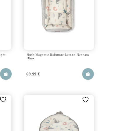
ight
Hush Magnetic Riduttore Lettino Neonato
Dino
69.99
€