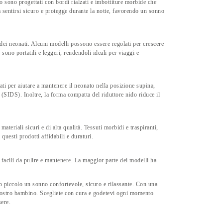
o sono progettati con bordi rialzati e imbottiture morbide che
 sentirsi sicuro e protegge durante la notte, favorendo un sonno
 dei neonati. Alcuni modelli possono essere regolati per crescere
 sono portatili e leggeri, rendendoli ideali per viaggi e
ati per aiutare a mantenere il neonato nella posizione supina,
 (SIDS). Inoltre, la forma compatta del riduttore nido riduce il
ateriali sicuri e di alta qualità. Tessuti morbidi e traspiranti,
questi prodotti affidabili e duraturi.
 facili da pulire e mantenere. La maggior parte dei modelli ha
oro piccolo un sonno confortevole, sicuro e rilassante. Con una
l vostro bambino. Scegliete con cura e godetevi ogni momento
sere.