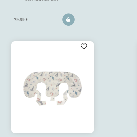
79.99
€