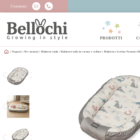
Contattaci
PRODOTTI
C
Negozio
Per neonati
Riduttori nido
Riduttori nido in cotone e velluto
Riduttore Lettino Neonato D