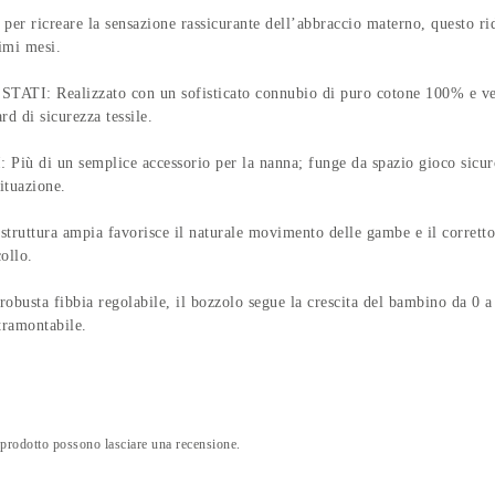
re la sensazione rassicurante dell’abbraccio materno, questo ridut
imi mesi.
zzato con un sofisticato connubio di puro cotone 100% e velluto p
rd di sicurezza tessile.
semplice accessorio per la nanna; funge da spazio gioco sicuro, in
ituazione.
mpia favorisce il naturale movimento delle gambe e il corretto all
collo.
ibbia regolabile, il bozzolo segue la crescita del bambino da 0 a 10 
tramontabile.
 prodotto possono lasciare una recensione.