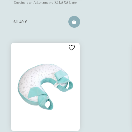
Cuscino per l’allattamento RELAXA Latte
61.49
€