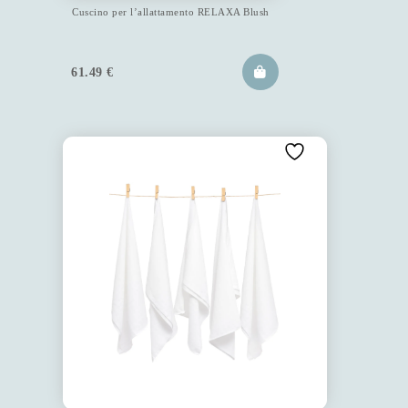
Cuscino per l’allattamento RELAXA Blush
61.49
€