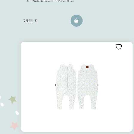
Set Nido Neonato 5 Pezzi Dino
79.99
€