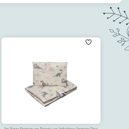
Set Nanna Premium per Neonati con Imbottitura Integrata Dino