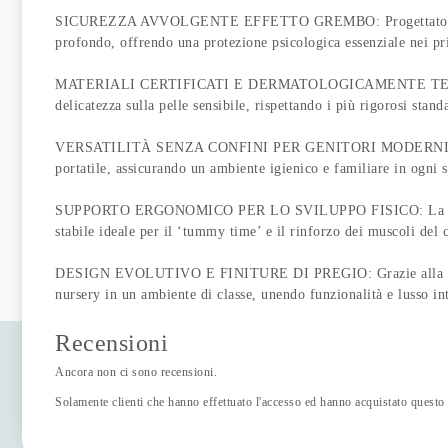
SICUREZZA AVVOLGENTE EFFETTO GREMBO: Progettato per ricrea
profondo, offrendo una protezione psicologica essenziale nei pr
MATERIALI CERTIFICATI E DERMATOLOGICAMENTE TESTATI: Reali
delicatezza sulla pelle sensibile, rispettando i più rigorosi standa
VERSATILITÀ SENZA CONFINI PER GENITORI MODERNI: Più di un 
portatile, assicurando un ambiente igienico e familiare in ogni s
SUPPORTO ERGONOMICO PER LO SVILUPPO FISICO: La struttura a
stabile ideale per il ‘tummy time’ e il rinforzo dei muscoli del 
DESIGN EVOLUTIVO E FINITURE DI PREGIO: Grazie alla robusta f
nursery in un ambiente di classe, unendo funzionalità e lusso in
Recensioni
Ancora non ci sono recensioni.
Solamente clienti che hanno effettuato l'accesso ed hanno acquistato questo