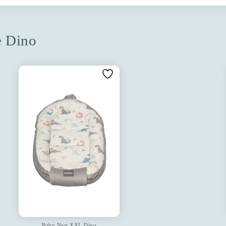
ne Dino
Baby Nest XXL Dino