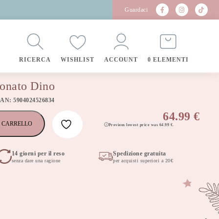
Guardaci
RICERCA
WISHLIST
ACCOUNT
0 ELEMENTI
eonato Dino
EAN: 5904024526834
64.99
€
 CARRELLO
Previous lowest price was
64.99
€
.
14 giorni per il reso
Spedizione gratuita
senza dare una ragione
per acquisti superiori a 20€