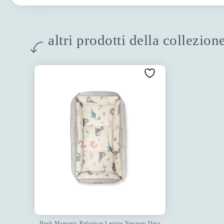
altri prodotti della collezio
Hush Magnetic Riduttore Lettino Neonato Dino