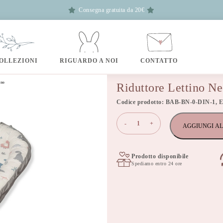
Consegna gratuita da 20€
OLLEZIONI
RIGUARDO A NOI
CONTATTO
ino
Riduttore Lettino N
Codice prodotto: BAB-BN-0-DIN-1, 
Riduttore
-
+
AGGIUNGI AL
Lettino
Neonato
Dino
quantità
Prodotto disponibile
Spediamo entro 24 ore