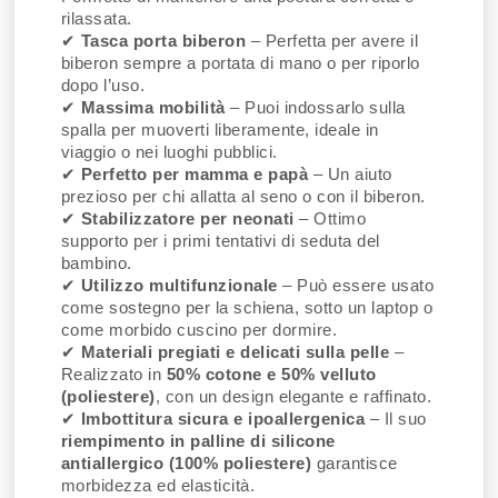
rilassata.
✔
Tasca porta biberon
– Perfetta per avere il
biberon sempre a portata di mano o per riporlo
dopo l’uso.
✔
Massima mobilità
– Puoi indossarlo sulla
spalla per muoverti liberamente, ideale in
viaggio o nei luoghi pubblici.
✔
Perfetto per mamma e papà
– Un aiuto
prezioso per chi allatta al seno o con il biberon.
✔
Stabilizzatore per neonati
– Ottimo
supporto per i primi tentativi di seduta del
bambino.
✔
Utilizzo multifunzionale
– Può essere usato
come sostegno per la schiena, sotto un laptop o
come morbido cuscino per dormire.
✔
Materiali pregiati e delicati sulla pelle
–
Realizzato in
50% cotone e 50% velluto
(poliestere)
, con un design elegante e raffinato.
✔
Imbottitura sicura e ipoallergenica
– Il suo
riempimento in palline di silicone
antiallergico (100% poliestere)
garantisce
morbidezza ed elasticità.