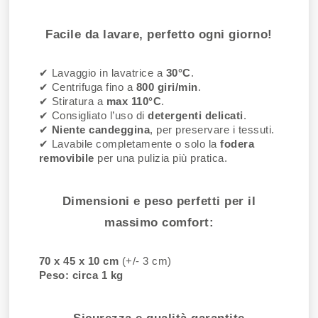
Facile da lavare, perfetto ogni giorno!
✔ Lavaggio in lavatrice a
30°C
.
✔ Centrifuga fino a
800 giri/min
.
✔ Stiratura a
max 110°C
.
✔ Consigliato l’uso di
detergenti delicati
.
✔
Niente candeggina
, per preservare i tessuti.
✔ Lavabile completamente o solo la
fodera
removibile
per una pulizia più pratica.
Dimensioni e peso perfetti per il
massimo comfort:
70 x 45 x 10 cm
(+/- 3 cm)
Peso: circa 1 kg
Sicurezza e qualità garantite