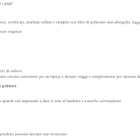
r i papà!
uro, certificato, morbido velluto e riempito con fibre di poliestere anti-allergiche, legge
ostre esigenze.
ivi di sedersi.
come cuscino sottostante per un laptop o durante viaggi o semplicemente per riposare d
e pediatri
.
o quando stai imparando a dare il seno al bambino e a tenerlo correttamente.
 prodotto possono lasciare una recensione.