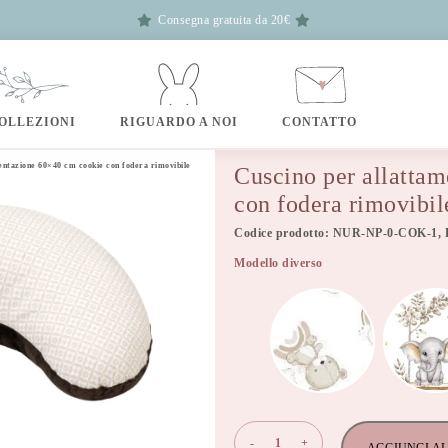
Consegna gratuita da 20€
OLLEZIONI
RIGUARDO A NOI
CONTATTO
entazione 60×40 cm cookie con fodera rimovibile
Cuscino per allatta
con fodera rimovibil
Codice prodotto: NUR-NP-0-COK-1, 
Modello diverso
Cuscino
-
+