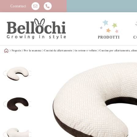
Contattaci
PRODOTTI
C
Negozio
Per la mamma
Cuscini da allattamento
in cotone e velluto
Cuscino per allattamento, alim