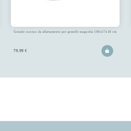
Grande cuscino da allattamento per gemelli magnolia 100x57x18 cm
79.99
€