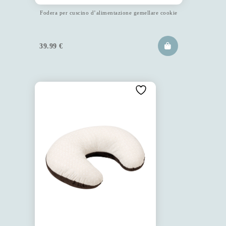
Fodera per cuscino d’alimentazione gemellare cookie
39.99
€