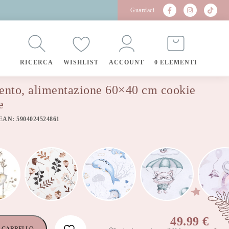
Guardaci
RICERCA
WISHLIST
ACCOUNT
0 ELEMENTI
mento, alimentazione 60×40 cm cookie
e
EAN: 5904024524861
49.99
€