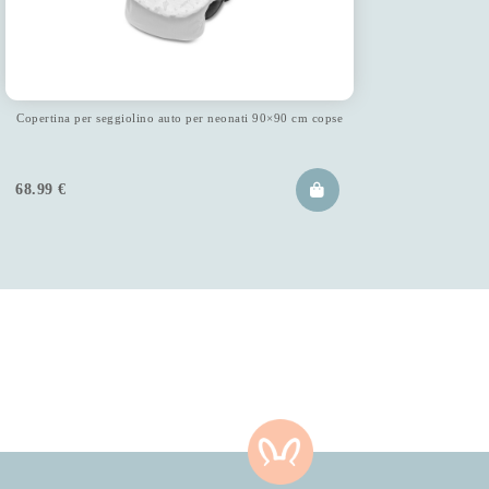
Copertina per seggiolino auto per neonati 90×90 cm copse
68.99
€