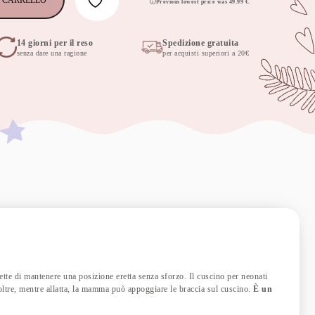
 CARRELLO
Previous lowest price was
49.99
€
.
14 giorni per il reso
Spedizione gratuita
senza dare una ragione
per acquisti superiori a 20€
tte di mantenere una posizione eretta senza sforzo. Il cuscino per neonati
oltre, mentre allatta, la mamma può appoggiare le braccia sul cuscino.
È un