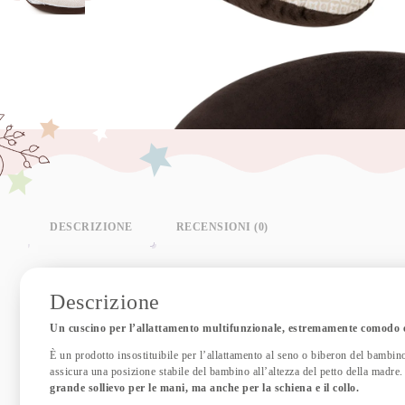
DESCRIZIONE
RECENSIONI (0)
Descrizione
Un cuscino per l’allattamento multifunzionale, estremamente comodo 
È un prodotto insostituibile per l’allattamento al seno o biberon del bambin
assicura una posizione stabile del bambino all’altezza del petto della madre
grande sollievo per le mani, ma anche per la schiena e il collo.