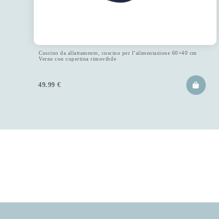
Cuscino da allattamento, cuscino per l’alimentazione 60×40 cm
Verne con copertina rimovibile
49.99
€