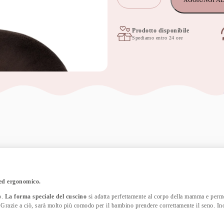
AGGIUNGI AL
per
allattamento,
alimentazione
60×40
Prodotto disponibile
Spediamo entro 24 ore
cm
cookie
con
fodera
rimovibile
quantità
ed ergonomico.
o.
La forma speciale del cuscino
si adatta perfettamente al corpo della mamma e perme
. Grazie a ciò, sarà molto più comodo per il bambino prendere correttamente il seno.
In