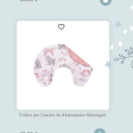
Fodera per Cuscino da Allattamento Habarigani