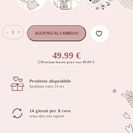
Cuscino
-
+
AGGIUNGI AL CARRELLO
da
allattamento
60x40
49.99
€
cm
Previous lowest price was
49.99
€
.
Habarigani
con
fodera
Prodotto disponibile
rimovibile
Spediamo entro 24 ore
quantità
14 giorni per il reso
senza dare una ragione