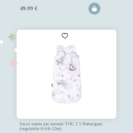
49.99
€
Sacco nanna per neonati TOG 2.5 Habarigani
(regolabile 0-6/6-12m)