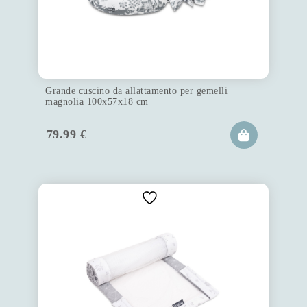
Grande cuscino da allattamento per gemelli
magnolia 100x57x18 cm
79.99
€