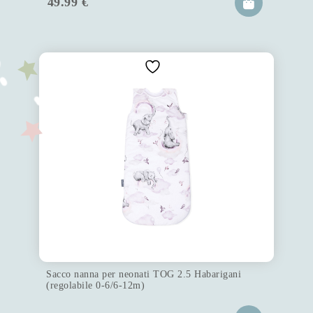
49.99
€
Sacco nanna per neonati TOG 2.5 Habarigani
(regolabile 0-6/6-12m)