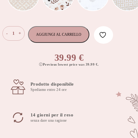
Fodera
-
+
AGGIUNGI AL CARRELLO
per
cuscino
d'alimentazione
39.99
€
gemellare
Previous lowest price was
39.99
€
.
Habarigani
quantità
Prodotto disponibile
Spediamo entro 24 ore
14 giorni per il reso
senza dare una ragione