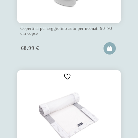
Copertina per seggiolino auto per neonati 90×90
cm copse
68.99
€