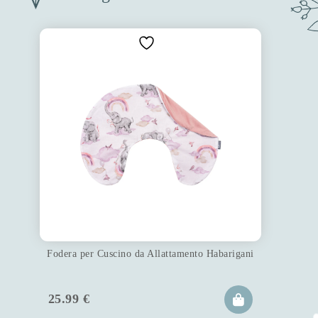
Fodera per Cuscino da Allattamento Habarigani
25.99
€