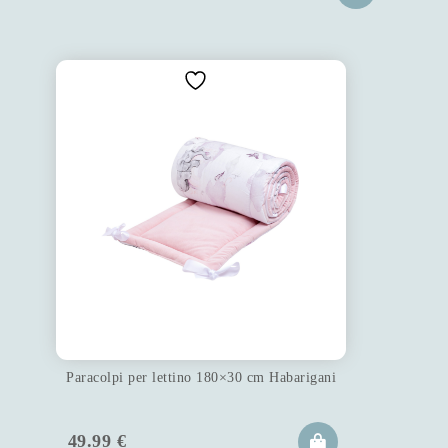
Paracolpi per lettino 180×30 cm Habarigani
49.99
€