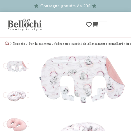
Consegna gratuita da 20€
Negozio
Per la mamma
federe per cuscini da allattamento gemellari
in 