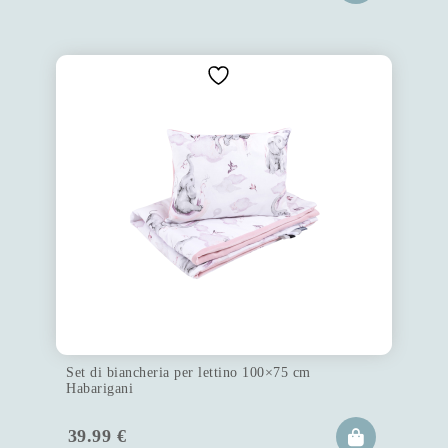
Set di biancheria per lettino 100×75 cm
Habarigani
39.99
€