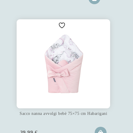
Sacco nanna avvolgi bebè 75×75 cm Habarigani
39.99
€