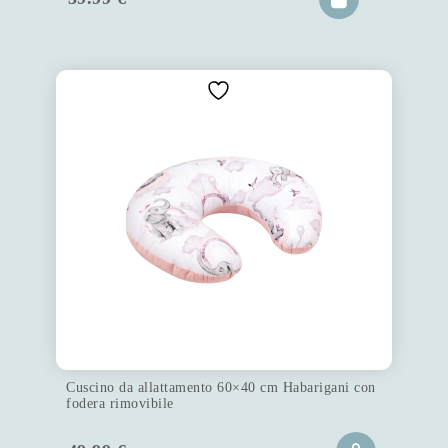
Cuscino da allattamento 60×40 cm Habarigani con
fodera rimovibile