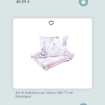
49.99
€
Set di biancheria per lettino 100×75 cm
Habarigani