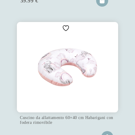
39.99
€
Cuscino da allattamento 60×40 cm Habarigani con
fodera rimovibile