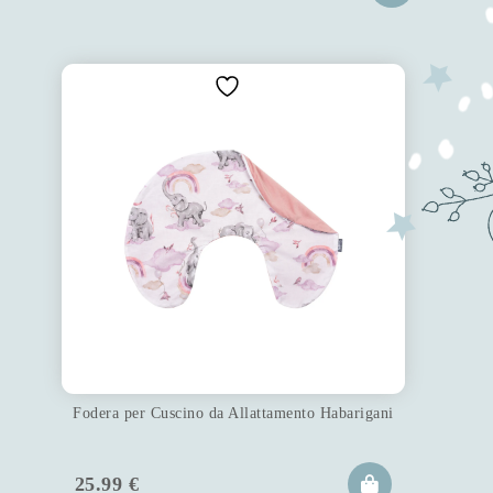
Fodera per Cuscino da Allattamento Habarigani
25.99
€