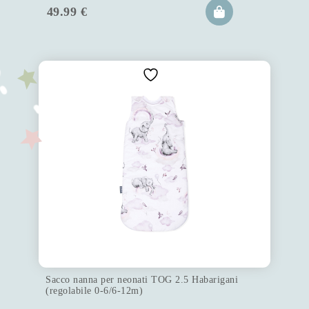
49.99
€
Sacco nanna per neonati TOG 2.5 Habarigani
(regolabile 0-6/6-12m)