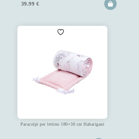
39.99
€
Paracolpi per lettino 180×30 cm Habarigani