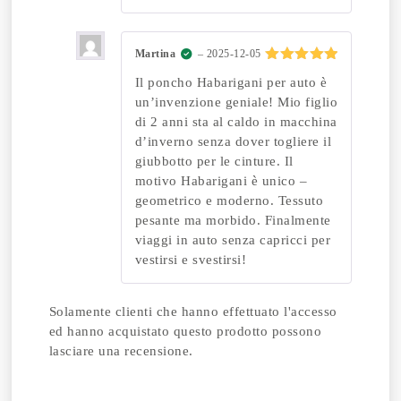
Martina
–
2025-12-05
Valutato
5
Il poncho Habarigani per auto è
su 5
un’invenzione geniale! Mio figlio
di 2 anni sta al caldo in macchina
d’inverno senza dover togliere il
giubbotto per le cinture. Il
motivo Habarigani è unico –
geometrico e moderno. Tessuto
pesante ma morbido. Finalmente
viaggi in auto senza capricci per
vestirsi e svestirsi!
Solamente clienti che hanno effettuato l'accesso
ed hanno acquistato questo prodotto possono
lasciare una recensione.