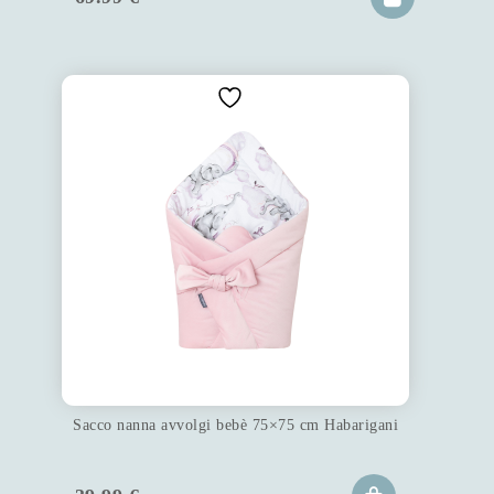
Sacco nanna avvolgi bebè 75×75 cm Habarigani