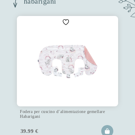
habarigani
Fodera per cuscino d’alimentazione gemellare
Habarigani
39.99
€