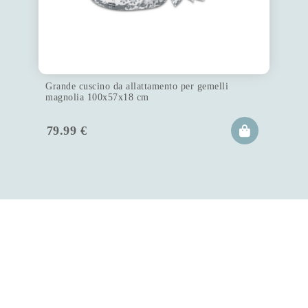
Grande cuscino da allattamento per gemelli
magnolia 100x57x18 cm
79.99
€