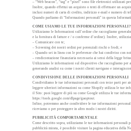
– “Web beacon”, “tag” e “pixel” sono file elettronici utilizzati pe
Inoltre, quando effettui un acquisto o tenti di effettuare un acqu
inclusi numeri di carta di credito, indirizzo e-mail e numero di 
Quando parliamo di “Informazioni personali” in questa Informativ
COME USIAMO LE TUE INFORMAZIONI PERSONALI?
Utilizziamo le Informazioni sull’ordine che raccogliamo generalme
e la fornitura di fatture e / o conferme d’ordine). Inoltre, utilizz
– Comunicare con te;
– Screening dei nostri ordini per potenziali rischi o frodi; e
– Quando sei in linea con le preferenze che hai condiviso con noi, 
– rendicontazione finanziaria necessaria ai sensi della legge brita
Utilizziamo le informazioni sul dispositivo che raccogliamo per aiu
generando analisi su come i nostri clienti navigano e interagiscon
CONDIVISIONE DELLE INFORMAZIONI PERSONALI
Condividiamo le tue informazioni personali con terze parti per ai
leggere ulteriori informazioni su come Shopify utilizza le tue in
il Sito: puoi leggere di più su come Google utilizza le tue inform
https://tools.google.com/dlpage/gaoptout.
Infine, potremmo anche condividere le tue informazioni personali p
riceviamo o per proteggere in altro modo i nostri diritti.
PUBBLICITÀ COMPORTAMENTALE
Come descritto sopra, utilizziamo le tue informazioni personali p
pubblicità mirata, è possibile visitare la pagina educativa dell