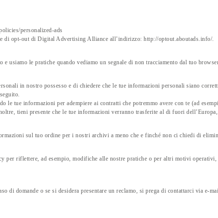
policies/personalized-ads
le di opt-out di Digital Advertising Alliance all’indirizzo: http://optout.aboutads.info/.
sito e usiamo le pratiche quando vediamo un segnale di non tracciamento dal tuo browser
ersonali in nostro possesso e di chiedere che le tue informazioni personali siano corrette
 seguito.
do le tue informazioni per adempiere ai contratti che potremmo avere con te (ad esempio 
Inoltre, tieni presente che le tue informazioni verranno trasferite al di fuori dell’Europa
ormazioni sul tuo ordine per i nostri archivi a meno che e finché non ci chiedi di elimi
 per riflettere, ad esempio, modifiche alle nostre pratiche o per altri motivi operativi, 
 caso di domande o se si desidera presentare un reclamo, si prega di contattarci via e-ma