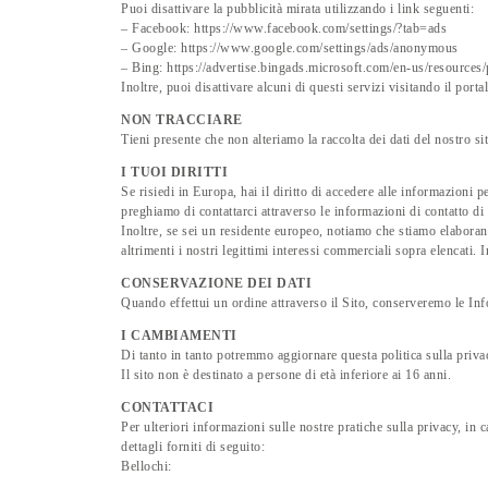
Puoi disattivare la pubblicità mirata utilizzando i link seguenti:
– Facebook: https://www.facebook.com/settings/?tab=ads
– Google: https://www.google.com/settings/ads/anonymous
– Bing: https://advertise.bingads.microsoft.com/en-us/resources/
Inoltre, puoi disattivare alcuni di questi servizi visitando il porta
NON TRACCIARE
Tieni presente che non alteriamo la raccolta dei dati del nostro 
I TUOI DIRITTI
Se risiedi in Europa, hai il diritto di accedere alle informazioni p
preghiamo di contattarci attraverso le informazioni di contatto di
Inoltre, se sei un residente europeo, notiamo che stiamo elaboran
altrimenti i nostri legittimi interessi commerciali sopra elencati. 
CONSERVAZIONE DEI DATI
Quando effettui un ordine attraverso il Sito, conserveremo le Inf
I CAMBIAMENTI
Di tanto in tanto potremmo aggiornare questa politica sulla privacy
Il sito non è destinato a persone di età inferiore ai 16 anni.
CONTATTACI
Per ulteriori informazioni sulle nostre pratiche sulla privacy, in
dettagli forniti di seguito:
Bellochi: