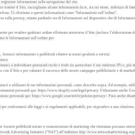
r registrare informazioni sulla navigazione del sito.
isto tramite il Sito, raccogliamo alcune informazioni da te, tra cui nome, indirizzo di f
telefono. Ci riferiamo a queste informazioni come “Informazioni sull’ordine”.
a sulla privacy, stiamo parlando sia di Informazioni sul dispositivo che di Informazio
nte per evadere qualsiasi ordine effettuato attraverso il Sito (incluso l’elaborazione 
iamo le Informazioni sull’ordine per:
fornisci informazioni o pubblicità relative ai nostri prodotti o servizi.
nnica
tarci a individuare potenziali rischi e frodi (in particolare il tuo indirizzo IP) e, più i
o con il Sito e per valutare il successo delle nostre campagne pubblicitarie e di market
utarci a utilizzare le tue informazioni personali, come descritto sopra. Ad esempio, uti
formazioni personali qui: https://www.shopify.com/legal/privacy. Utilizziamo anche Googl
azioni personali qui: https://www.google.com/intl/it/policies/privacy/. Puoi anche disa
er conformarsi alle leggi e ai regolamenti applicabili, per rispondere a una citazione, 
er fornirti pubblicità mirate o comunicazioni di marketing che riteniamo possano intere
a Network Advertising Initiative (“NAI”) all’indirizzo http://www.networkadvertising.o