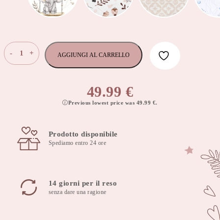
Cuscino
-
+
AGGIUNGI AL CARRELLO
da
allattamento
60x40
49.99
€
cm
Previous lowest price was
49.99
€
.
rainbow
bear
con
Prodotto disponibile
fodera
Spediamo entro 24 ore
rimovibile
quantità
14 giorni per il reso
senza dare una ragione