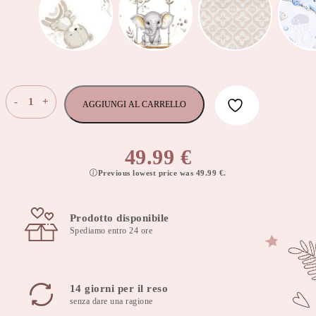
Cuscino
-
+
AGGIUNGI AL CARRELLO
da
allattamento,
cuscino
49.99
€
da
Previous lowest price was
49.99
€
.
alimentazione
60×40
cm
Prodotto disponibile
arcadia
Spediamo entro 24 ore
cioccolato
con
fodera
rimovibile
14 giorni per il reso
quantità
senza dare una ragione