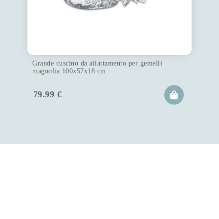
Grande cuscino da allattamento per gemelli
magnolia 100x57x18 cm
79.99
€