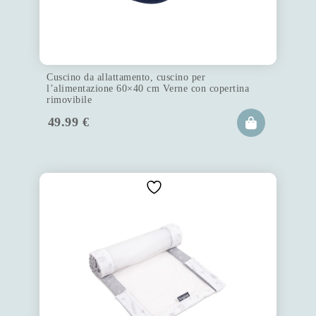
Cuscino da allattamento, cuscino per
l’alimentazione 60×40 cm Verne con copertina
rimovibile
49.99
€