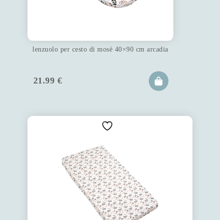
lenzuolo per cesto di mosè 40×90 cm arcadia
21.99
€