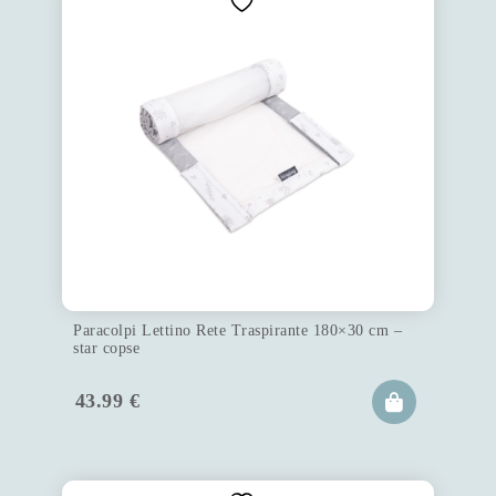
Paracolpi Lettino Rete Traspirante 180×30 cm –
star copse
43.99
€