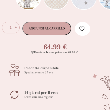
Riduttore
-
+
AGGIUNGI AL CARRELLO
nido
100x60
cm
64.99
€
choco
Previous lowest price was
64.99
€
.
arcadia
quantità
Prodotto disponibile
Spediamo entro 24 ore
14 giorni per il reso
senza dare una ragione