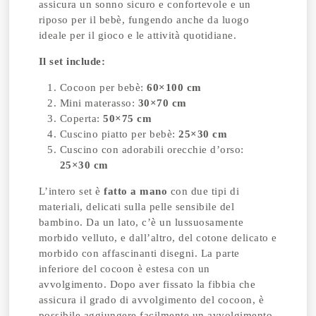
assicura un sonno sicuro e confortevole e un
riposo per il bebè, fungendo anche da luogo
ideale per il gioco e le attività quotidiane.
Il set include:
Cocoon per bebè:
60×100 cm
Mini materasso:
30×70 cm
Coperta:
50×75 cm
Cuscino piatto per bebè:
25×30 cm
Cuscino con adorabili orecchie d’orso:
25×30 cm
L’intero set è
fatto a mano
con due tipi di
materiali, delicati sulla pelle sensibile del
bambino. Da un lato, c’è un lussuosamente
morbido velluto, e dall’altro, del cotone delicato e
morbido con affascinanti disegni. La parte
inferiore del cocoon è estesa con un
avvolgimento. Dopo aver fissato la fibbia che
assicura il grado di avvolgimento del cocoon, è
possibile aggiungere facilmente un avvolgimento