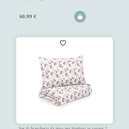
60.99
€
Set di biancheria da letto per bambini in cotone 2