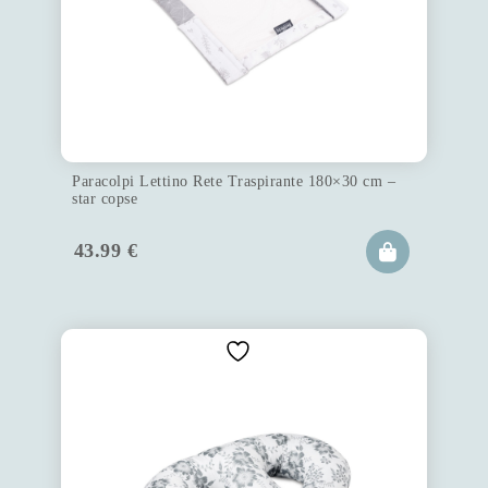
Paracolpi Lettino Rete Traspirante 180×30 cm –
star copse
43.99
€