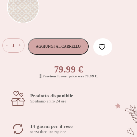
set
-
+
AGGIUNGI AL CARRELLO
di
nido
per
79.99
€
neonati
Previous lowest price was
79.99
€
.
100x60
cm,
set
Prodotto disponibile
per
Spediamo entro 24 ore
baby
shower
per
neonato
14 giorni per il reso
choco
senza dare una ragione