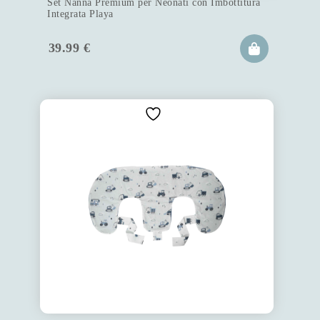
Set Nanna Premium per Neonati con Imbottitura
Integrata Playa
39.99
€