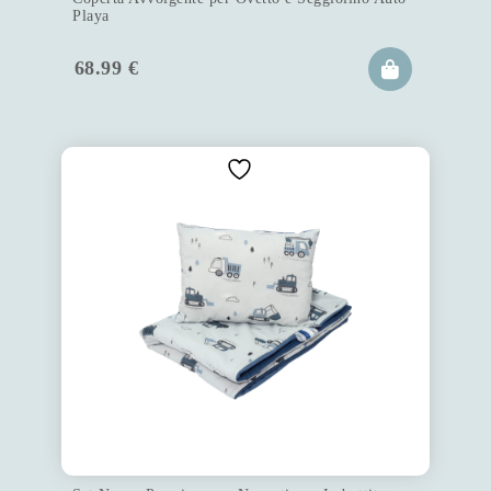
Playa
68.99
€