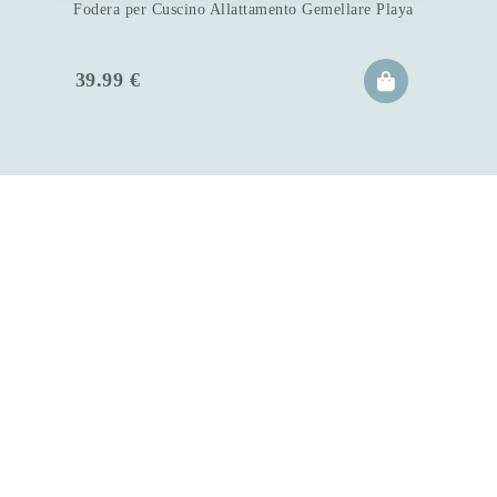
Fodera per Cuscino Allattamento Gemellare Playa
39.99
€