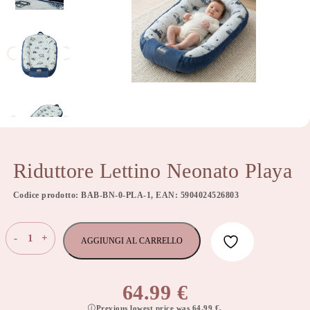
Riduttore Lettino Neonato Playa
Codice prodotto: BAB-BN-0-PLA-1, EAN: 5904024526803
Riduttore
-
+
AGGIUNGI AL CARRELLO
Lettino
Neonato
Playa
64.99
€
quantità
Previous lowest price was
64.99
€
.