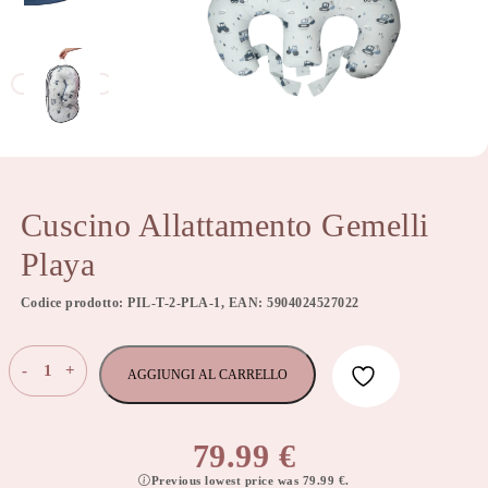
Cuscino Allattamento Gemelli
Playa
Codice prodotto: PIL-T-2-PLA-1, EAN: 5904024527022
Cuscino
-
+
AGGIUNGI AL CARRELLO
Allattamento
Gemelli
Playa
79.99
€
quantità
Previous lowest price was
79.99
€
.