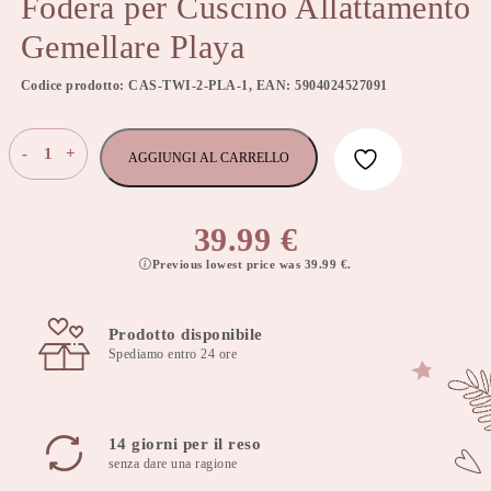
Fodera per Cuscino Allattamento
Gemellare Playa
Codice prodotto: CAS-TWI-2-PLA-1, EAN: 5904024527091
Fodera
-
+
AGGIUNGI AL CARRELLO
per
Cuscino
Allattamento
39.99
€
Gemellare
Previous lowest price was
39.99
€
.
Playa
quantità
Prodotto disponibile
Spediamo entro 24 ore
14 giorni per il reso
senza dare una ragione