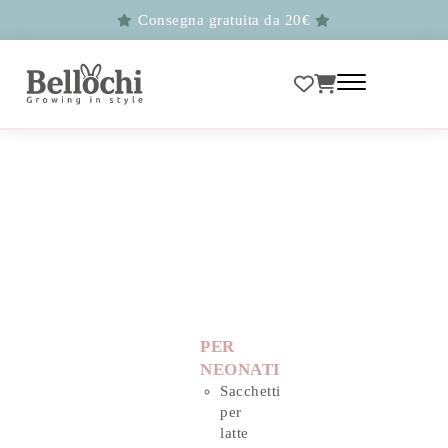
Consegna gratuita da 20€
PER
NEONATI
Sacchetti
per
latte