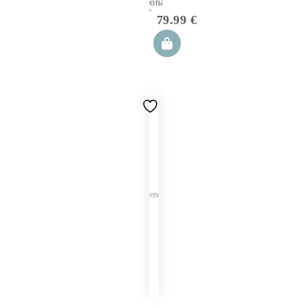
Neonato
5 Pezzi
79.99
€
Playa