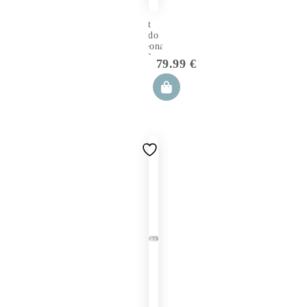
Set
Nido
Neonato
5 Pezzi
79.99
€
Kitten