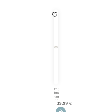
Fodera per
Cuscino
Allattamento
Gemellare
39.99
€
Dino