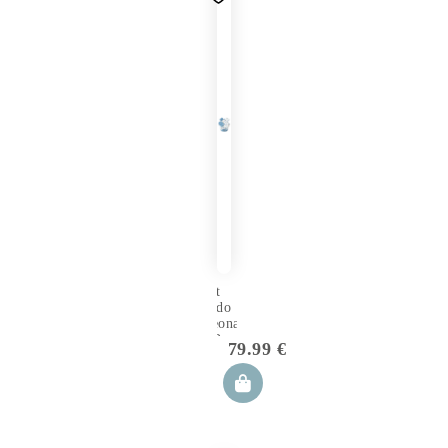
Set
Nido
Neonato
5 Pezzi
79.99
€
Joy