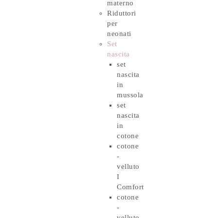
materno
Riduttori
per
neonati
Set
nascita
set
nascita
in
mussola
set
nascita
in
cotone
cotone
-
velluto
I
Comfort
cotone
-
velluto