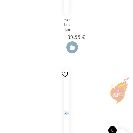
Fodera per
Cuscino
Allattamento
Gemellare
39.99
€
Playa
0