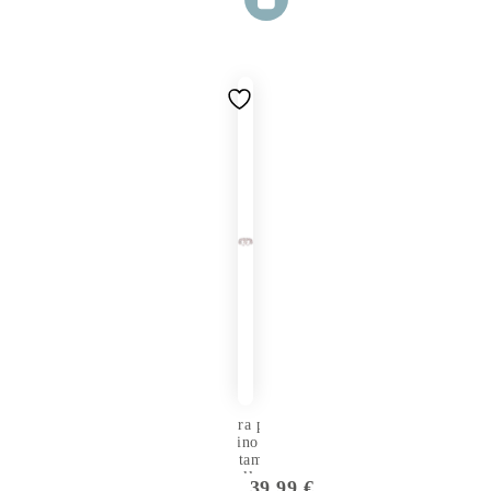
Fodera per
Cuscino
Allattamento
Gemellare
39.99
€