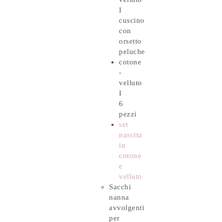
I
cuscino
con
orsetto
peluche
cotone
-
velluto
I
6
pezzi
set
nascita
in
cotone
e
velluto
Sacchi
nanna
avvolgenti
per