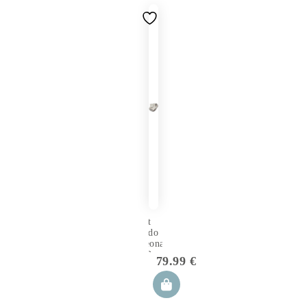
Set
Nido
Neonato
5 Pezzi
79.99
€
Dino