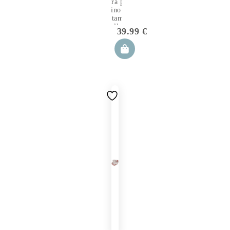
Fodera per
Cuscino
Allattamento
Gemellare
39.99
€
Joy