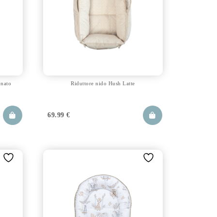
onato
Riduttore nido Hush Latte
69.99
€