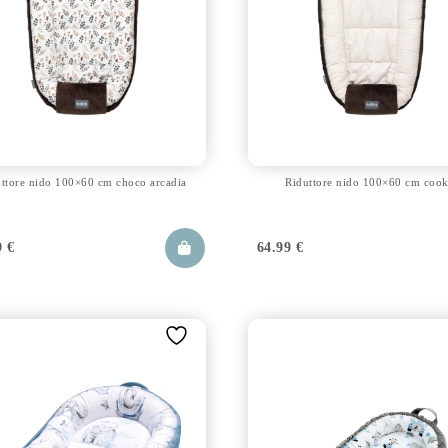
ttore nido 100×60 cm choco arcadia
Riduttore nido 100×60 cm cook
9
€
64.99
€