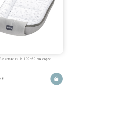
Riduttore culla 100×60 cm copse
9
€