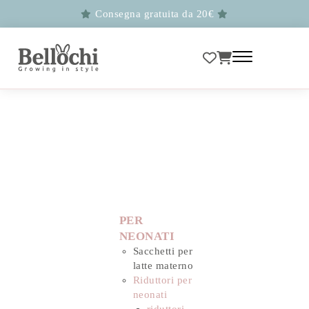
Consegna gratuita da 20€
PER
NEONATI
Sacchetti per
latte materno
Riduttori per
neonati
riduttori