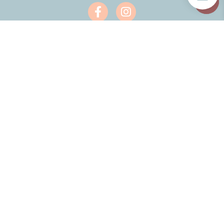
Informazione
TERMINI DI SERVIZIO
INFORMATIVA SULLA PRIVACY
RECESSO DAL CONTRATTO
Assistenza clienti
IL MIO CONTO
CONSEGNA E RESI
Guarda anche