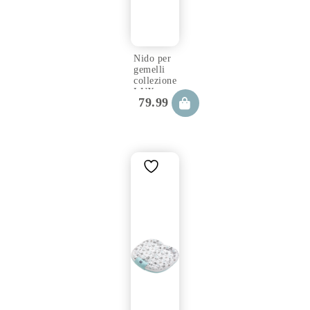
Nido per
gemelli
collezione
LUX
79.99
€
100×100
cm