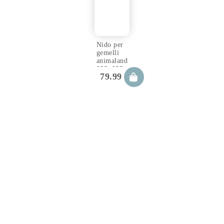
Nido per
gemelli
animaland
100×100
79.99
€
cm