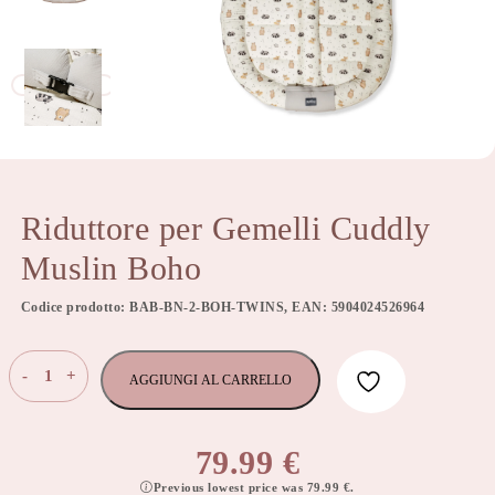
Riduttore per Gemelli Cuddly
Muslin Boho
Codice prodotto: BAB-BN-2-BOH-TWINS, EAN: 5904024526964
Riduttore
-
+
AGGIUNGI AL CARRELLO
per
Gemelli
Cuddly
79.99
€
Muslin
Previous lowest price was
79.99
€
.
Boho