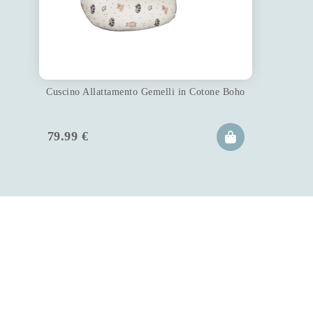
Cuscino Allattamento Gemelli in Cotone Boho
79.99
€