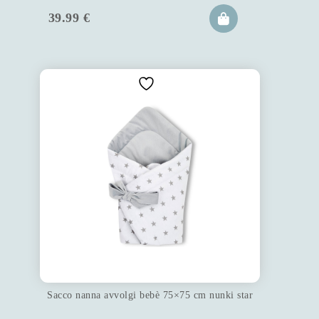
39.99
€
Sacco nanna avvolgi bebè 75×75 cm nunki star