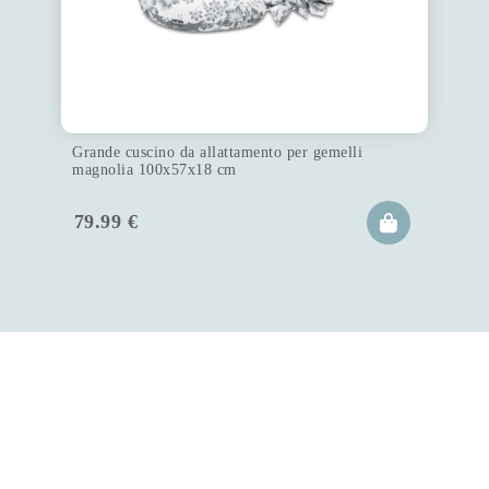
Grande cuscino da allattamento per gemelli
magnolia 100x57x18 cm
79.99
€