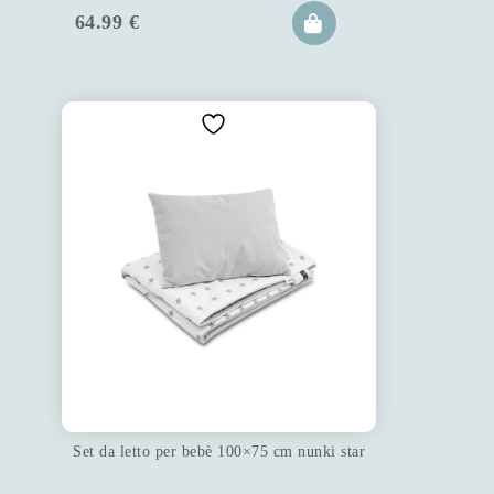
64.99
€
Set da letto per bebè 100×75 cm nunki star