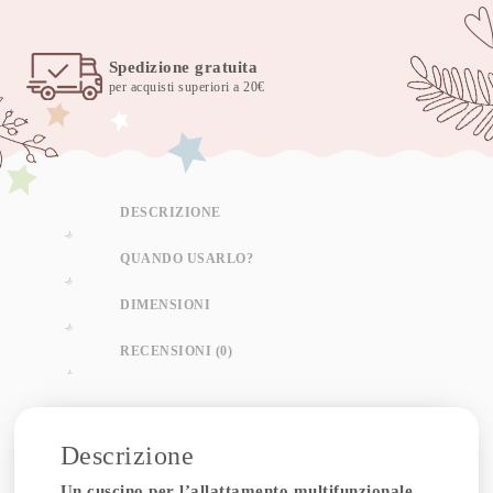
star
quantità
Spedizione gratuita
per acquisti superiori a 20€
DESCRIZIONE
QUANDO USARLO?
DIMENSIONI
RECENSIONI (0)
Descrizione
Un cuscino per l’allattamento multifunzionale,