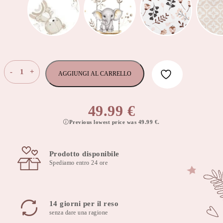
Cuscino
-
+
AGGIUNGI AL CARRELLO
da
allattamento,
cuscino
49.99
€
da
Previous lowest price was
49.99
€
.
alimentazione
60x40
cm
Prodotto disponibile
nunki
Spediamo entro 24 ore
stella
con
copertura
rimovibile
14 giorni per il reso
-
senza dare una ragione
nunki