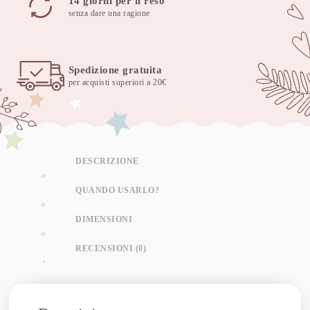
14 giorni per il reso
quantità
senza dare una ragione
Spedizione gratuita
per acquisti superiori a 20€
DESCRIZIONE
QUANDO USARLO?
DIMENSIONI
RECENSIONI (0)