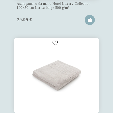
Asciugamano da mano Hotel Luxury Collection
100×50 cm Larisa beige 500 g/m²
29.99
€