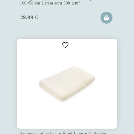
100×50 cm Larisa ecru 500 g/m²
29.99
€
Asciugamani da bagno Hotel Luxury Collection