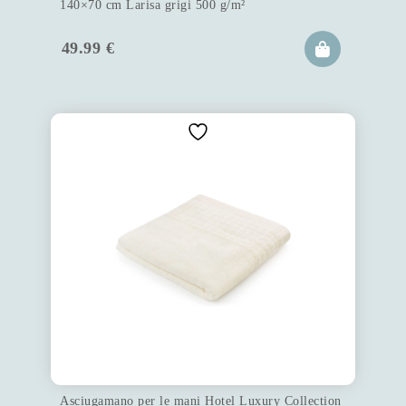
140×70 cm Larisa grigi 500 g/m²
49.99
€
Asciugamano per le mani Hotel Luxury Collection