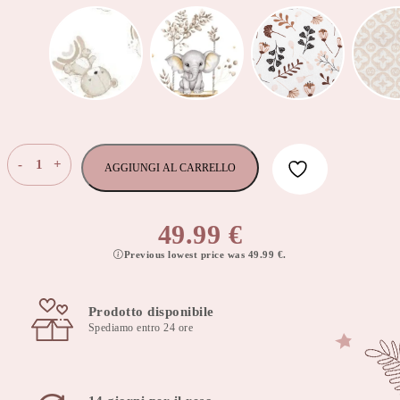
Cuscino
-
+
AGGIUNGI AL CARRELLO
da
allattamento
cuscino
49.99
€
da
Previous lowest price was
49.99
€
.
alimentazione
60x40
cm
Prodotto disponibile
Collezione
Spediamo entro 24 ore
Lux
con
fodera
rimovibile