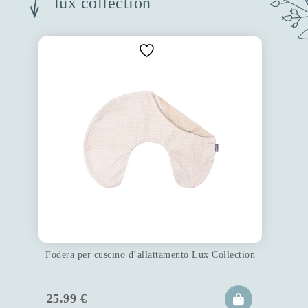
lux collection
Fodera per cuscino d’allattamento Lux Collection
25.99
€