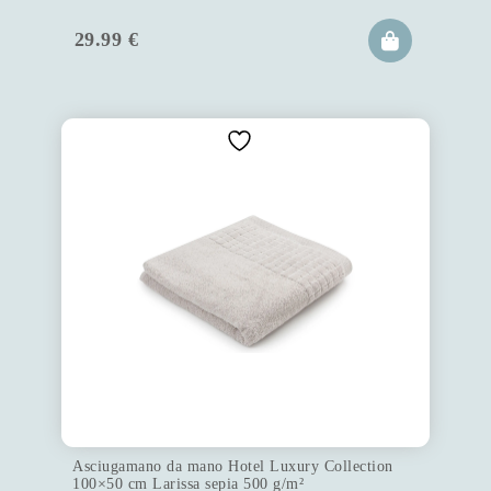
29.99
€
Asciugamano da mano Hotel Luxury Collection
100×50 cm Larissa sepia 500 g/m²