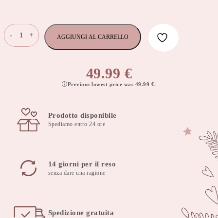
Paracolpi
-
+
AGGIUNGI AL CARRELLO
per
lettino
180×30
49.99
€
cm
Previous lowest price was
49.99
€
.
LUX
Collection
quantità
Prodotto disponibile
Spediamo entro 24 ore
14 giorni per il reso
senza dare una ragione
Spedizione gratuita