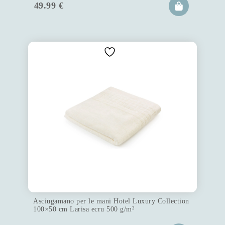
49.99
€
Asciugamano per le mani Hotel Luxury Collection
100×50 cm Larisa ecru 500 g/m²