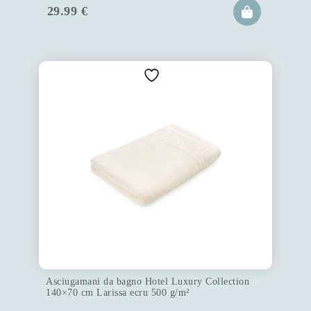
29.99
€
Asciugamani da bagno Hotel Luxury Collection
140×70 cm Larissa ecru 500 g/m²