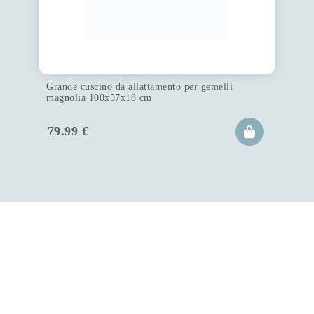
Grande cuscino da allattamento per gemelli
magnolia 100x57x18 cm
79.99
€