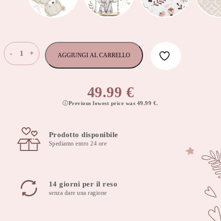
Cuscino
-
+
AGGIUNGI AL CARRELLO
per
l'allattamento
60x40
49.99
€
cm
Previous lowest price was
49.99
€
.
Nature
con
fodera
Prodotto disponibile
rimovibile
Spediamo entro 24 ore
quantità
14 giorni per il reso
senza dare una ragione