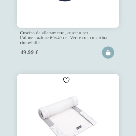
Cuscino da allattamento, cuscino per
l’alimentazione 60×40 cm Verne con copertina
rimovibile
49.99
€