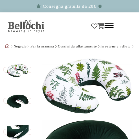
Consegna gratuita da 20€
Negozio
Per la mamma
Cuscini da allattamento
in cotone e velluto