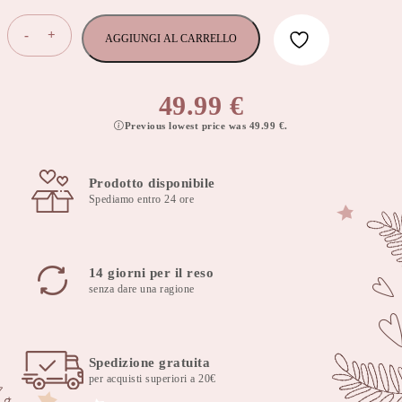
Cuscino
-
+
AGGIUNGI AL CARRELLO
da
allattamento,
cuscino
49.99
€
da
Previous lowest price was
49.99
€
.
alimentazione
60x40
cm
Prodotto disponibile
Peonia
Spediamo entro 24 ore
Rosa
con
fodera
rimovibile
14 giorni per il reso
-
senza dare una ragione
Pink
Peony
quantità
Spedizione gratuita
per acquisti superiori a 20€