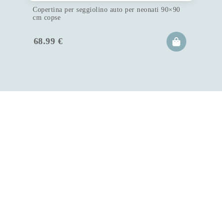
Copertina per seggiolino auto per neonati 90×90
cm copse
68.99
€