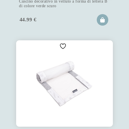
Cuscino decorativo in velluto a forma di lettera B
di colore verde scuro
44.99
€