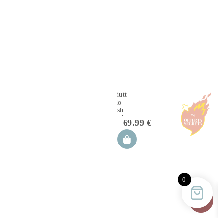
Riduttore
nido
Hush
Blush
69.99
€
0