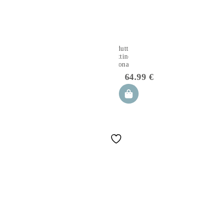
Riduttore
Lettino
Neonato
Joy
64.99
€