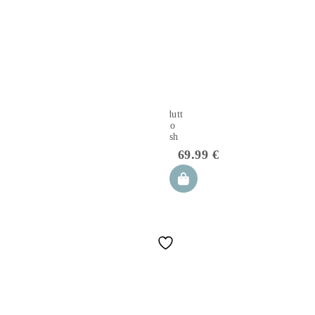
Riduttore
nido
Hush
Dove
69.99
€