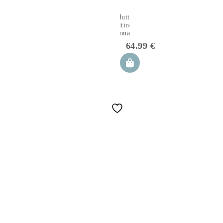
Riduttore
Lettino
Neonato
Dino
64.99
€