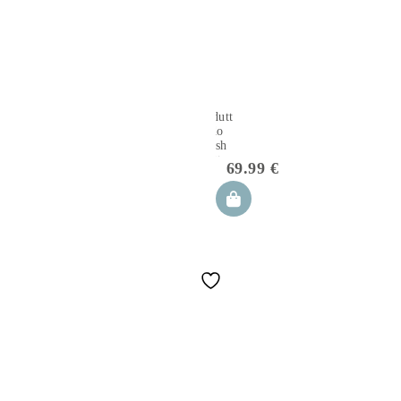
Riduttore
nido
Hush
Latte
69.99
€