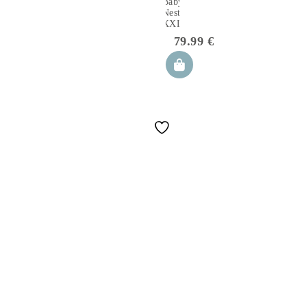
Baby
Nest
XXL
79.99
€