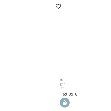
Hush
Magnetic
Riduttore
Lettino
69.99
€
Neonato
Dino