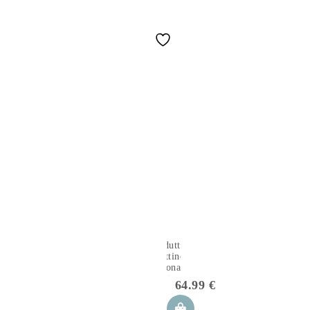
Riduttore
Lettino
Neonato
Kitten
64.99
€