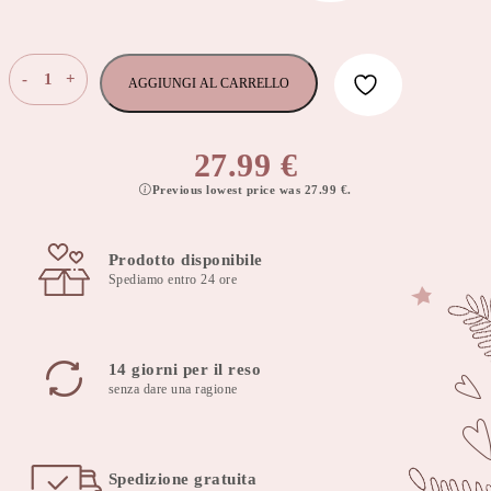
Cuscino
-
+
AGGIUNGI AL CARRELLO
per
allattamento
al
27.99
€
braccio
Previous lowest price was
27.99
€
.
cuddly
muslin
grey
Prodotto disponibile
quantità
Spediamo entro 24 ore
14 giorni per il reso
senza dare una ragione
Spedizione gratuita