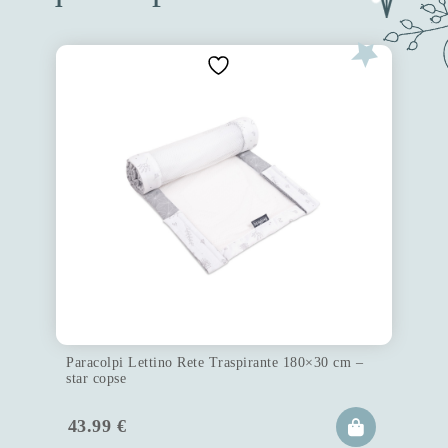
Paracolpi Lettino Rete Traspirante 180×30 cm –
star copse
43.99
€