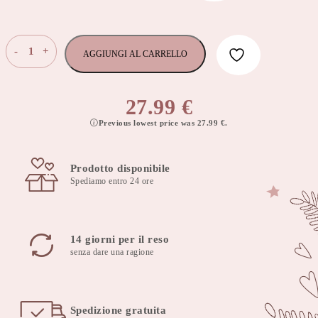
Cuscino
-
+
AGGIUNGI AL CARRELLO
da
allattamento
per
27.99
€
braccio
Previous lowest price was
27.99
€
.
cuddly
muslin
beige
Prodotto disponibile
quantità
Spediamo entro 24 ore
14 giorni per il reso
senza dare una ragione
Spedizione gratuita