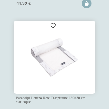
44.99
€
Paracolpi Lettino Rete Traspirante 180×30 cm –
star copse