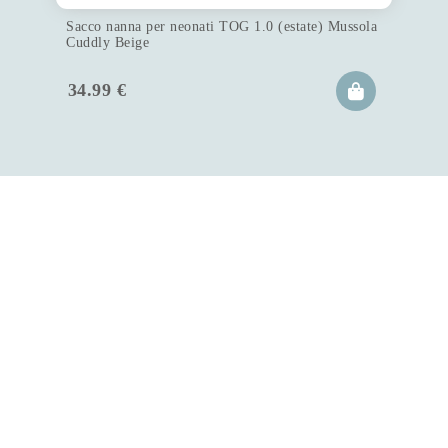
Sacco nanna per neonati TOG 1.0 (estate) Mussola
Cuddly Beige
34.99
€