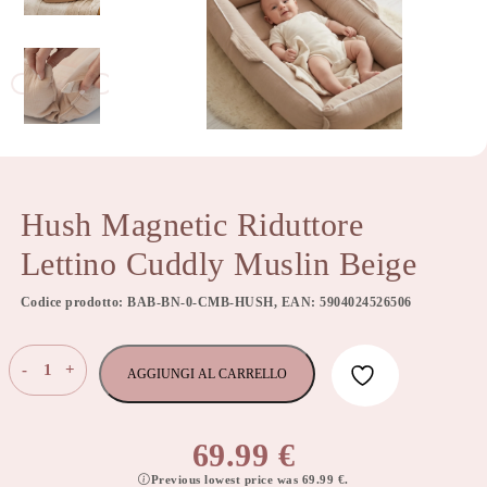
Hush Magnetic Riduttore
Lettino Cuddly Muslin Beige
Codice prodotto: BAB-BN-0-CMB-HUSH, EAN: 5904024526506
Hush
-
+
AGGIUNGI AL CARRELLO
Magnetic
Riduttore
Lettino
69.99
€
Cuddly
Previous lowest price was
69.99
€
.
Muslin