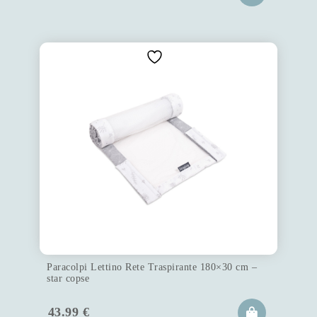
Paracolpi Lettino Rete Traspirante 180×30 cm –
star copse
43.99
€