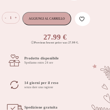
Cuscino
-
+
AGGIUNGI AL CARRELLO
da
allattamento
da
27.99
€
braccio
Previous lowest price was
27.99
€
.
cuddly
muslin
white
Prodotto disponibile
quantità
Spediamo entro 24 ore
14 giorni per il reso
senza dare una ragione
Spedizione gratuita