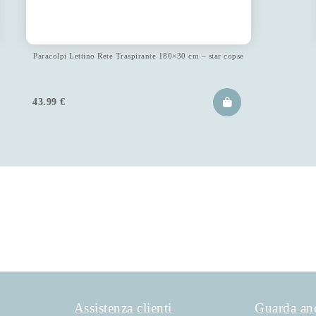
Paracolpi Lettino Rete Traspirante 180×30 cm – star copse
43.99
€
Assistenza clienti
Guarda an