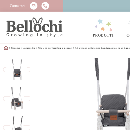
Contattaci
PRODOTTI
C
Negozio
Cameretta
Altalene per bambini e neonati
Altalena in velluto per bambini, altalena in legno