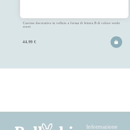
Cuscino decorativo in velluto a forma di lettera B di colore verde
scuro
44.99
€
Informazione