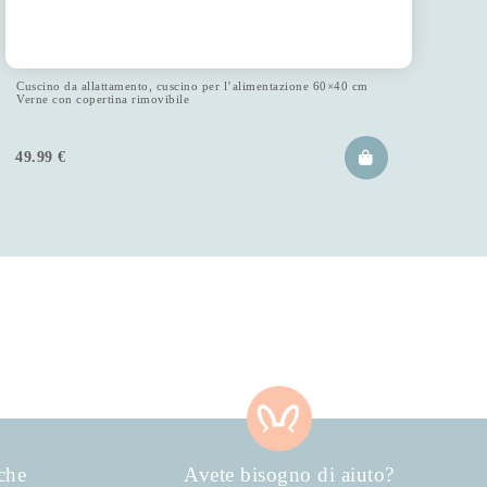
Cuscino da allattamento, cuscino per l’alimentazione 60×40 cm
Verne con copertina rimovibile
49.99
€
che
Avete bisogno di aiuto?