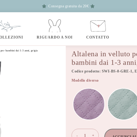
Consegna gratuita da 20€
OLLEZIONI
RIGUARDO A NOI
CONTATTO
 per bambini dai 1-3 anni, grigia
Altalena in velluto p
bambini dai 1-3 anni,
Codice prodotto: SWI-BS-0-GRE-1, 
Modello diverso
Altalena
-
+