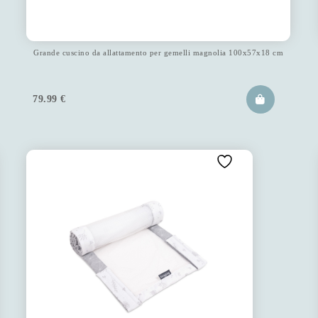
Grande cuscino da allattamento per gemelli magnolia 100x57x18 cm
79.99
€