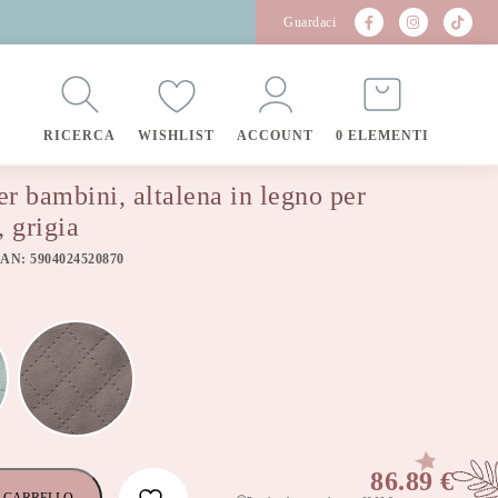
Guardaci
RICERCA
WISHLIST
ACCOUNT
0 ELEMENTI
er bambini, altalena in legno per
 grigia
EAN: 5904024520870
86.89
€