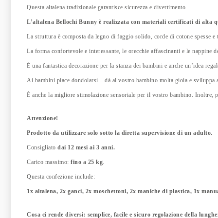
Questa altalena tradizionale garantisce sicurezza e divertimento.
L’altalena Bellochi Bunny è realizzata con materiali certificati di alta 
La struttura è composta da legno di faggio solido, corde di cotone spesse e te
La forma confortevole e interessante, le orecchie affascinanti e le nappine 
È una fantastica decorazione per la stanza dei bambini e anche un’idea regal
Ai bambini piace dondolarsi – dà al vostro bambino molta gioia e sviluppa ab
È anche la migliore stimolazione sensoriale per il vostro bambino. Inoltre, 
Attenzione!
Prodotto da utilizzare solo sotto la diretta supervisione di un adulto.
Consigliato
dai 12 mesi ai 3 anni.
Carico massimo:
fino a 25 kg
.
Questa confezione include:
1x altalena, 2x ganci, 2x moschettoni, 2x maniche di plastica, 1x manu
Cosa ci rende diversi: semplice, facile e sicuro regolazione della lungh