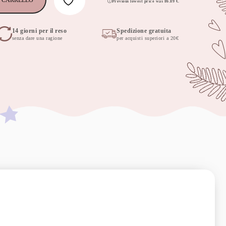
 CARRELLO
Previous lowest price was
86.89
€
.
14 giorni per il reso
Spedizione gratuita
senza dare una ragione
per acquisti superiori a 20€