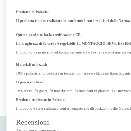
Prodotto in Polonia.
Il prodotto è stato realizzato in conformità con i requisiti della No
Questo prodotto ha la certificazione CE.
La lunghezza delle corde è regolabile IL MONTAGGIO DEVE E
Il prodotto va usato solo ed esclusivamente sotto la stretta e continua sorve
Materiali utilizzati:
100% poliestere, imbottitura in tessuto non tessuto siliconato (ipoallergenic
Il pacco contiene:
1x altalena, 2x ganci, 2x moschettoni, 2x manicotti in plastica, 1x istruzioni
Prodotto realizzato in Polonia.
Il prodotto è stato realizzato conformemente alle disposizioni delle No
Recensioni
Ancora non ci sono recensioni.