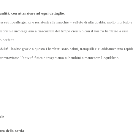
qualità, con attenzione ad ogni dettaglio.
ssuti ipoallergenici e resistenti alle macchie – velluto di alta qualità, molto morbido e 
decorative incoraggiano a trascorrere del tempo creativo con il vostro bambino a casa.
o perfetta.
ilità. Inoltre grazie a questo i bambini sono calmi, tranquilli e si addormentano rapi
promuoviamo l’attività fisica e insegniamo ai bambini a mantenere l’equilibrio.
ale
ezza della corda