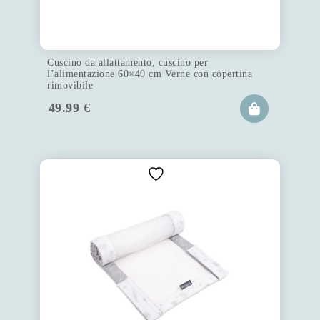
Cuscino da allattamento, cuscino per
l’alimentazione 60×40 cm Verne con copertina
rimovibile
49.99
€