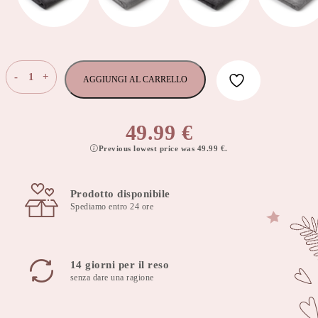
Asciugamani
-
+
AGGIUNGI AL CARRELLO
da
bagno
della
49.99
€
collezione
Previous lowest price was
49.99
€
.
Hotel
Luxury
140x70
Prodotto disponibile
cm
Spediamo entro 24 ore
Larissa
seppia
500
g/m²
14 giorni per il reso
quantità
senza dare una ragione