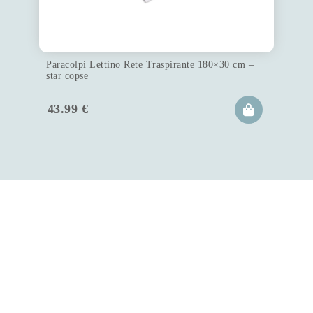
Paracolpi Lettino Rete Traspirante 180×30 cm –
star copse
43.99
€