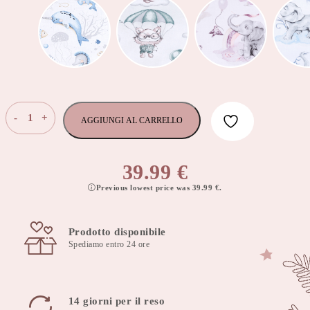
Set
-
+
AGGIUNGI AL CARRELLO
di
biancheria
per
39.99
€
culla
Previous lowest price was
39.99
€
.
100x75
cm
Safari
Prodotto disponibile
quantità
Spediamo entro 24 ore
14 giorni per il reso