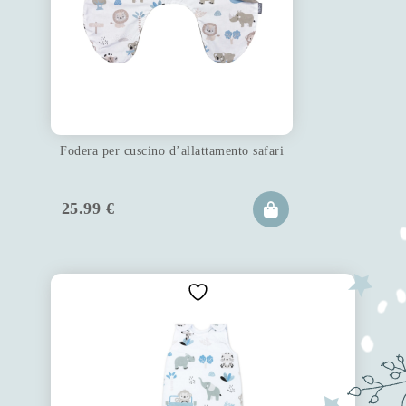
Fodera per cuscino d’allattamento safari
25.99
€