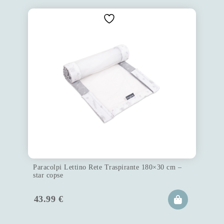
Paracolpi Lettino Rete Traspirante 180×30 cm –
star copse
43.99
€