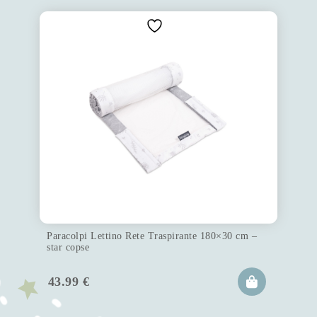
Paracolpi Lettino Rete Traspirante 180×30 cm –
star copse
43.99
€