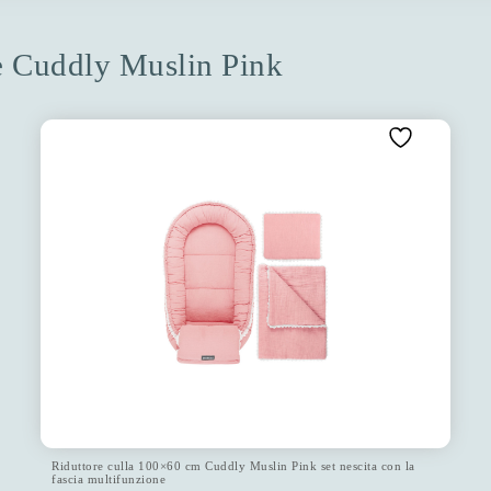
one Cuddly Muslin Pink
Riduttore culla 100×60 cm Cuddly Muslin Pink set nescita con la
fascia multifunzione