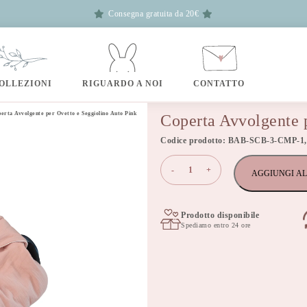
Consegna gratuita da 20€
OLLEZIONI
RIGUARDO A NOI
CONTATTO
erta Avvolgente per Ovetto e Seggiolino Auto Pink
Coperta Avvolgente 
Codice prodotto: BAB-SCB-3-CMP-1,
Coperta
-
+
AGGIUNGI AL
Avvolgente
per
Ovetto
e
Prodotto disponibile
Spediamo entro 24 ore
Seggiolino
Auto
Pink
quantità