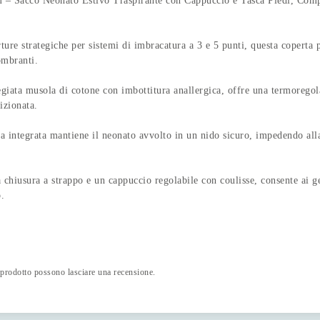
– Sacco Neonato Estivo Traspirante con Cappuccio e Tasca Piedi, Compati
ategiche per sistemi di imbracatura a 3 e 5 punti, questa coperta perm
ombranti.
sola di cotone con imbottitura anallergica, offre una termoregolazi
izionata.
ata mantiene il neonato avvolto in un nido sicuro, impedendo alla co
a a strappo e un cappuccio regolabile con coulisse, consente ai genit
o.
 prodotto possono lasciare una recensione.