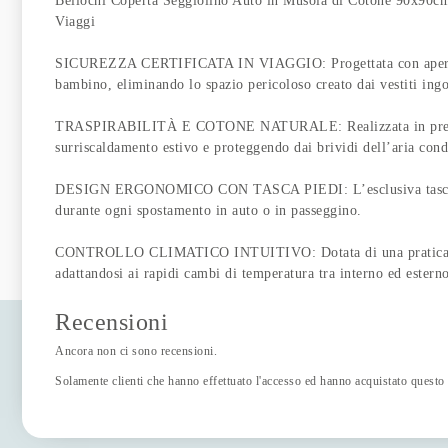
Bellochi Coperta Seggiolino Auto in Musola di Cotone 90x90cm 
Viaggi
SICUREZZA CERTIFICATA IN VIAGGIO: Progettata con aperture str
bambino, eliminando lo spazio pericoloso creato dai vestiti ing
TRASPIRABILITÀ E COTONE NATURALE: Realizzata in pregiata mu
surriscaldamento estivo e proteggendo dai brividi dell’aria cond
DESIGN ERGONOMICO CON TASCA PIEDI: L’esclusiva tasca integr
durante ogni spostamento in auto o in passeggino.
CONTROLLO CLIMATICO INTUITIVO: Dotata di una pratica chiusur
adattandosi ai rapidi cambi di temperatura tra interno ed estern
Recensioni
Ancora non ci sono recensioni.
Solamente clienti che hanno effettuato l'accesso ed hanno acquistato questo