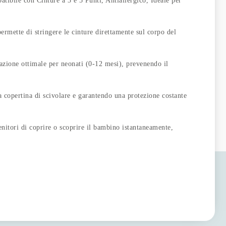
bile con Cinture a 3 e 5 Punti, Antiallergico, Ideale per
ette di stringere le cinture direttamente sul corpo del
one ottimale per neonati (0-12 mesi), prevenendo il
pertina di scivolare e garantendo una protezione costante
ori di coprire o scoprire il bambino istantaneamente,