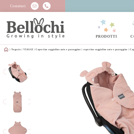
Contattaci
PRODOTTI
C
Negozio
VIAGGI
Copertine seggiolino auto e passeggino
copertine seggiolino auto e passeggino
Cop