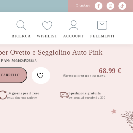
Guardaci
RICERCA
WISHLIST
ACCOUNT
0 ELEMENTI
per Ovetto e Seggiolino Auto Pink
 EAN: 5904024526643
68.99
€
 CARRELLO
Previous lowest price was
68.99
€
.
14 giorni per il reso
Spedizione gratuita
senza dare una ragione
per acquisti superiori a 20€