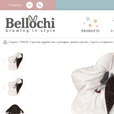
Contattaci
PRODOTTI
C
Negozio
VIAGGI
Copertine seggiolino auto e passeggino
quadrato speciale
Coperta, avvolgimento 