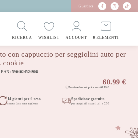
Guardaci
RICERCA
WISHLIST
ACCOUNT
0 ELEMENTI
o con cappuccio per seggiolini auto per
 cookie
 EAN: 5904024524908
60.99
€
Previous lowest price was
60.99
€
.
14 giorni per il reso
Spedizione gratuita
senza dare una ragione
per acquisti superiori a 20€