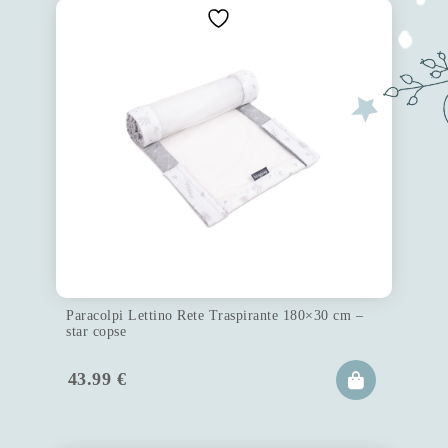
Paracolpi Lettino Rete Traspirante 180×30 cm –
star copse
43.99
€