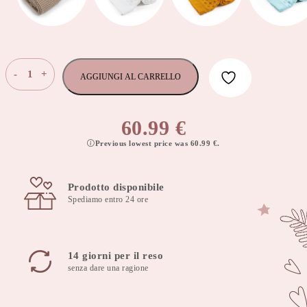
Copia
-
+
AGGIUNGI AL CARRELLO
di
Bellochi
in
60.99
€
bambù
Previous lowest price was
60.99
€
.
100x80
cm
lavendlove
Prodotto disponibile
-
Spediamo entro 24 ore
viola
100%
filato
di
14 giorni per il reso
bambù
senza dare una ragione
quantità