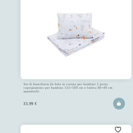
Set di biancheria da letto in cotone per bambini 2 pezzi,
copripiumino per bambini 135×100 cm e federa 60×40 cm
apanatschi
33.99
€