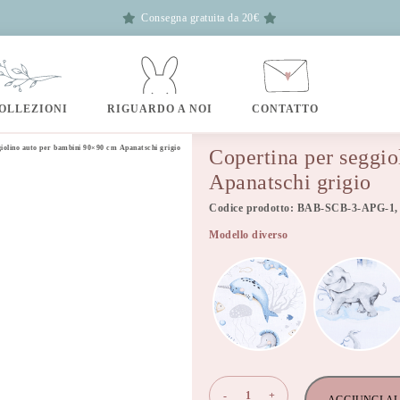
Consegna gratuita da 20€
OLLEZIONI
RIGUARDO A NOI
CONTATTO
iolino auto per bambini 90×90 cm Apanatschi grigio
Copertina per seggi
Apanatschi grigio
Codice prodotto: BAB-SCB-3-APG-1,
Modello diverso
Copertina
-
+