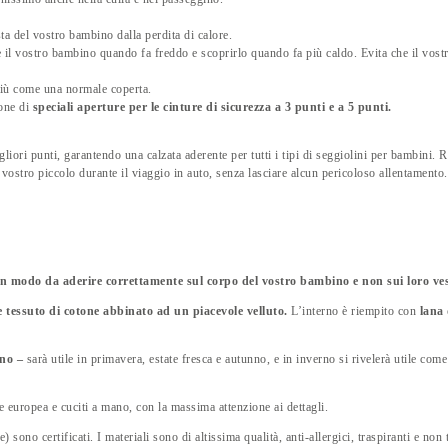
ta del vostro bambino dalla perdita di calore.
e il vostro bambino quando fa freddo e scoprirlo quando fa più caldo. Evita che il vost
giù come una normale coperta.
pone di
speciali aperture per le cinture di sicurezza a 3 punti e a 5 punti.
gliori punti, garantendo una calzata aderente per tutti i tipi di seggiolini per bambini.
 vostro piccolo durante il viaggio in auto, senza lasciare alcun pericoloso allentamento.
 in modo da aderire correttamente sul corpo del vostro bambino e non sui loro vest
e tessuto di cotone abbinato ad un piacevole velluto.
L’interno è riempito con
lana 
nno –
sarà utile in primavera, estate fresca e autunno, e in inverno si rivelerà utile come 
ine europea e cuciti a mano, con la massima attenzione ai dettagli.
e) sono certificati. I materiali sono di altissima qualità, anti-allergici, traspiranti e non 