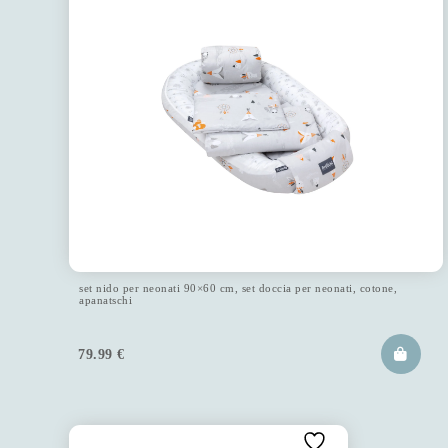
set nido per neonati 90×60 cm, set doccia per neonati, cotone,
apanatschi
79.99
€