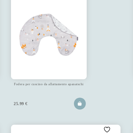
Fodera per cuscino da allattamento apanatschi
25.99
€