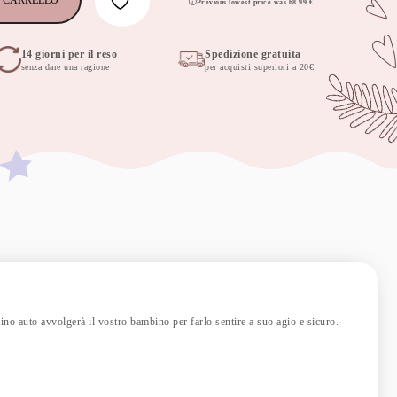
 CARRELLO
Previous lowest price was
68.99
€
.
14 giorni per il reso
Spedizione gratuita
senza dare una ragione
per acquisti superiori a 20€
lino auto avvolgerà il vostro bambino per farlo sentire a suo agio e sicuro.