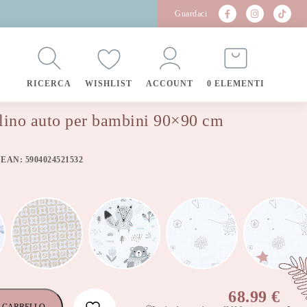
Guardaci
RICERCA
WISHLIST
ACCOUNT
0 ELEMENTI
olino auto per bambini 90×90 cm
 EAN: 5904024521532
68.99
€