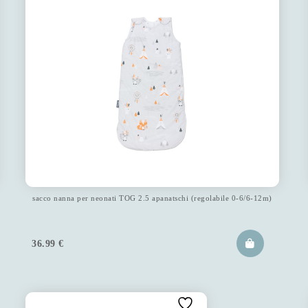
sacco nanna per neonati TOG 2.5 apanatschi (regolabile 0-6/6-12m)
36.99
€