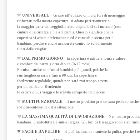
💙
UNIVERSALE
– Grazie all’utilizzo di molti fori di montaggio
rinforzati nella nostra copertura, si adatta perfettamente a
la maggior parte dei seggiolini auto disponibili sul mercato (con
cinture di sicurezza a 3 e a 5 punti). Questo significa che la
copertina si adatta perfettamente ed è comoda e sicura per il
bambino, perché è anche assicurata contro lo scivolamento
fuori dalle cinghie
💚
DAL PRIMO GIORNO
– la copertura è adatta a fornire calore
e comfort dai primi giorni di vita (0-12 mesi).
Fornisce anche comfort ai bambini più grandi, poiché la
sua lunghezza arriva fino a 90 cm. La copertina è
facilmente regolabile, quindi non sarà mai troppo stretta
per un bambino. Rendendo
le escursioni, i viaggi e le attività all’aperto un piacere
💛
MULTIFUNZIONALE
– il nostro prodotto pratico sarà perfetto anche
indipendentemente dalla situazione
💜
LA MASSIMA QUALITÀ DI LAVORAZIONE
– Nel nostro prodotto 
bambino. L’imbottitura è anti-allergica. Gli fori di fissaggio sono stati rinf
🧡
FACILE DA PULIRE
– si può facilmente mantenerla pulita, perché i te