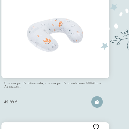
Cuscino per l’allattamento, cuscino per l’alimentazione 60×40 cm
Apanatschi
49.99
€