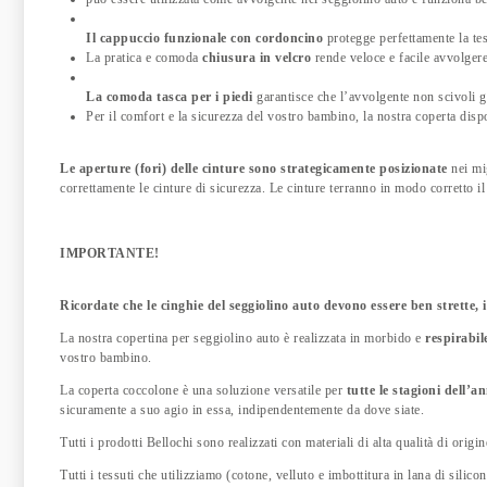
Il cappuccio funzionale con cordoncino
protegge perfettamente la tes
La pratica e comoda
chiusura in velcro
rende
veloce e facile avvolger
La comoda tasca per i piedi
garantisce che l’avvolgente non scivoli 
Per il comfort e la sicurezza del vostro bambino, la nostra coperta dis
Le aperture (fori) delle cinture sono strategicamente posizionate
nei mi
correttamente le cinture di sicurezza. Le cinture terranno in modo corretto il
IMPORTANTE!
Ricordate che le cinghie del seggiolino auto devono essere ben strette,
La nostra copertina per seggiolino auto è realizzata in morbido e
respirabil
vostro bambino.
La coperta coccolone è una soluzione versatile per
tutte le stagioni dell’a
sicuramente a suo agio in essa, indipendentemente da dove siate.
Tutti i prodotti Bellochi sono realizzati con materiali di alta qualità di orig
Tutti i tessuti che utilizziamo (cotone, velluto e imbottitura in lana di silicon