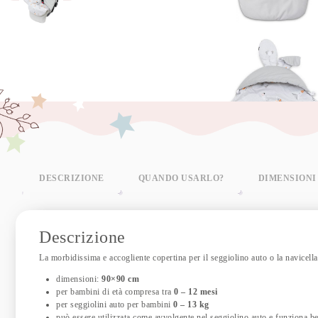
DESCRIZIONE
QUANDO USARLO?
DIMENSIONI
Descrizione
La morbidissima e accogliente copertina per il seggiolino auto o la navicella
dimensioni:
90×90 cm
per bambini di età compresa tra
0 – 12 mesi
per seggiolini auto per bambini
0 – 13 kg
può essere utilizzata come avvolgente nel seggiolino auto e funziona b