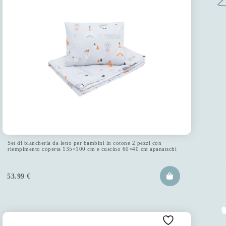
Set di biancheria da letto per bambini in cotone 2 pezzi con
riempimento coperta 135×100 cm e cuscino 60×40 cm apanatschi
53.99
€