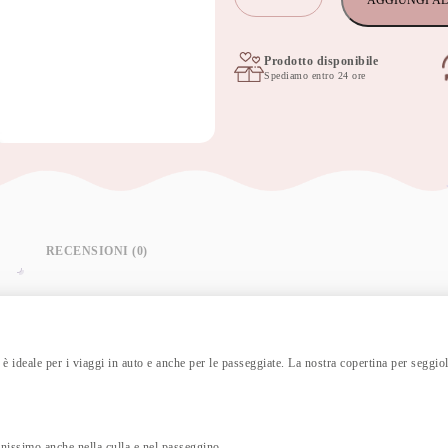
AGGIUNGI AL
per
seggiolino
auto
per
Prodotto disponibile
Spediamo entro 24 ore
bambini
90x90
cm
Apanatschi
grigio
quantità
RECENSIONI (0)
 è ideale per i viaggi in auto e anche per le passeggiate. La nostra copertina per seggio
enissimo anche nella culla e nel passeggino.