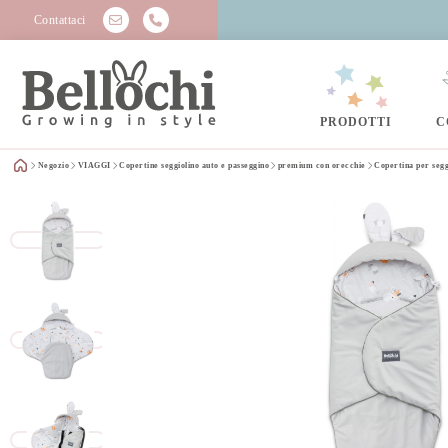
Contattaci
PRODOTTI
C
Negozio
VIAGGI
Copertine seggiolino auto e passeggino
premium con orecchie
Copertina per segg