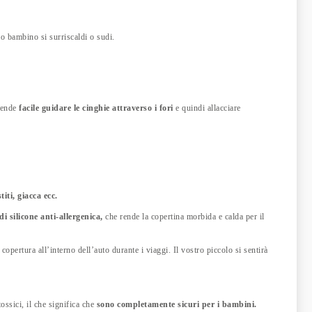
ro bambino si surriscaldi o sudi.
 Rende
facile guidare le cinghie attraverso i fori
e quindi allacciare
iti, giacca ecc.
di silicone anti-allergenica,
che rende la copertina morbida e calda per il
copertura all’interno dell’auto durante i viaggi. Il vostro piccolo si sentirà
tossici, il che significa che
sono completamente sicuri per i bambini.