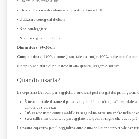
• Lavare in lavatrice a 30º C
• Stirare il tessuto di cotone a temperature fino a 110º C
• Utilizzare detergenti delicati,
• Non candeggiare,
• Non asciugare a tamburo.
Dimensions: 90x90cm
Composizione:
100% cotone (materiale interno) e 100% poliestere (materia
Riempito con fibra di poliestere di alta qualità, leggera e soffice.
Quando usarla?
La copertina Bellochi per seggiolino auto sarà perfetta già dai primi giorni 
È insostituibile durante il primo viaggio del piccolino, dall’ospedale a
cinture di sicurezza.
Può essere usata come swaddle in seggiolino auto, ma anche nella nave
Sarà utilissima durante le passeggiate, sia quelle lunghe che quelle più
La nostra copertina per il seggiolino auto è una soluzione universale per tutt