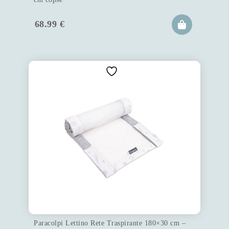
68.99
€
Paracolpi Lettino Rete Traspirante 180×30 cm –