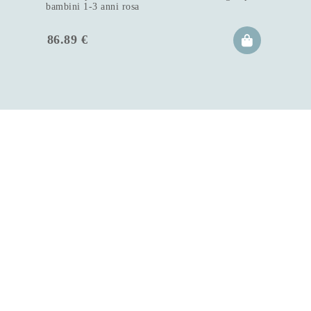
bambini 1-3 anni rosa
86.89
€