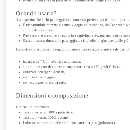
Riempito con fibra di poliestere premium liscia, leggera e soffice.
Quando usarla?
La copertina Bellochi per seggiolino auto sarà perfetta già dai primi giorni 
È insostituibile durante il primo viaggio del piccolino, dall’ospedale a
cinture di sicurezza.
Può essere usata come swaddle in seggiolino auto, ma anche nella nave
Sarà utilissima durante le passeggiate, sia quelle lunghe che quelle più
La nostra copertina per il seggiolino auto è una soluzione universale per tutt
lavare a 30 ° C in lavatrice automatica,
stirare il tessuto di cotone a temperature fino a 110 gradi Celsius,
utilizzare detergenti delicati,
non usare candeggina,
non asciugare in asciugatrice
Dimensioni e composizione
Dimensioni: 90x90cm
Tessuto esterno: 100% poliestere
Tessuto interno: 100% cotone
Imbottitura: morbido pile di silicone antiallergico (poliestere)