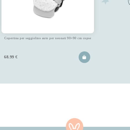
Copertina per seggiolino auto per neonati 90×90 cm copse
68.99
€