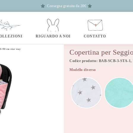
Consegna gratuita da 20€
OLLEZIONI
RIGUARDO A NOI
CONTATTO
90×90 cm star way
Copertina per Seggi
Codice prodotto: BAB-SCB-3-STA-1,
Modello diverso