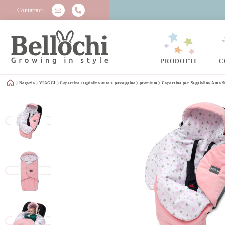
Contattaci
PRODOTTI
C
Negozio
VIAGGI
Copertine seggiolino auto e passeggino
premium
Copertina per Seggiolino Auto 