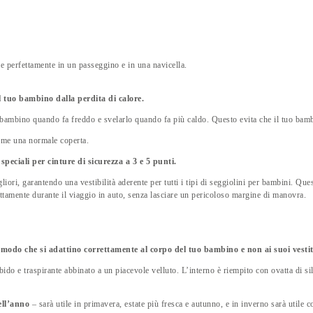
e perfettamente in un passeggino e in una navicella.
l tuo bambino dalla perdita di calore.
o bambino quando fa freddo e svelarlo quando fa più caldo. Questo evita che il tuo bamb
ome una normale coperta.
speciali per cinture di sicurezza a 3 e 5 punti.
liori, garantendo una vestibilità aderente per tutti i tipi di seggiolini per bambini. Ques
rettamente durante il viaggio in auto, senza lasciare un pericoloso margine di manovra.
 modo che si adattino correttamente al corpo del tuo bambino e non ai suoi vestiti
ido e traspirante abbinato a un piacevole velluto. L’interno è riempito con ovatta di sil
dell’anno
– sarà utile in primavera, estate più fresca e autunno, e in inverno sarà utile c