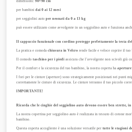
dimensioni:
90×90 cm
per bambini
dai 0 ai 12 mesi
per seggiolini auto
per neonati da 0 a 13 kg
può essere utilizzato come avvolgente in un seggiolino auto e funziona anch
Il cappuccio funzionale con cordino protegge perfettamente la testa de
La pratica e comoda
chiusura in Velcro
rende facile e veloce coprire il tu
Il comodo
taschino per i piedi
assicura che l’avvolgente non scivoli giù c
Per il comfort e la sicurezza del tuo bambino, la nostra coperta ha
aperture 
I fori per le cinture (aperture) sono strategicamente posizionati nei punti mig
correttamente le cinture di sicurezza. Le cinture terranno il tuo piccolo cor
IMPORTANTE!
Ricorda che le cinghie del seggiolino auto devono essere ben strette, in
La nostra copertina per seggiolino auto è realizzata in tessuto di cotone morb
bambino.
Questa coperta accogliente è una soluzione versatile per
tutte le stagioni 