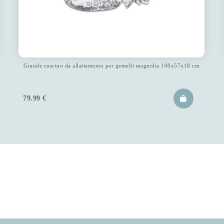
Grande cuscino da allattamento per gemelli magnolia 100x57x18 cm
79.99
€