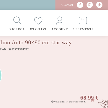
Guardaci
RICERCA
WISHLIST
ACCOUNT
0 ELEMENTI
olino Auto 90×90 cm star way
 EAN: 5907771368702
68.99
€
Previous lowest price was
68.99
€
.