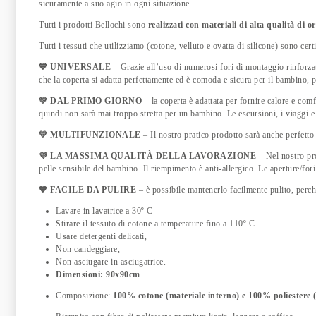
sicuramente a suo agio in ogni situazione.
Tutti i prodotti Bellochi sono
realizzati con materiali di alta qualità di 
Tutti i tessuti che utilizziamo (cotone, velluto e ovatta di silicone) sono cert
💙 UNIVERSALE
– Grazie all’uso di numerosi fori di montaggio rinforzati
che la coperta si adatta perfettamente ed è comoda e sicura per il bambino, 
💚 DAL PRIMO GIORNO
– la coperta è adattata per fornire calore e com
quindi non sarà mai troppo stretta per un bambino. Le escursioni, i viaggi e 
💛 MULTIFUNZIONALE
– Il nostro pratico prodotto sarà anche perfett
💜 LA MASSIMA QUALITÀ DELLA LAVORAZIONE
– Nel nostro pro
pelle sensibile del bambino. Il riempimento è anti-allergico. Le aperture/fori
🧡 FACILE DA PULIRE
– è possibile mantenerlo facilmente pulito, perch
Lavare in lavatrice a 30º C
Stirare il tessuto di cotone a temperature fino a 110º C
Usare detergenti delicati,
Non candeggiare,
Non asciugare in asciugatrice.
Dimensioni: 90x90cm
Composizione:
100% cotone (materiale interno) e 100% poliestere (