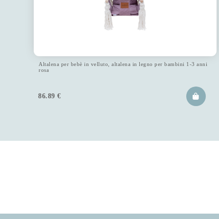
Altalena per bebè in velluto, altalena in legno per bambini 1-3 anni
rosa
86.89
€