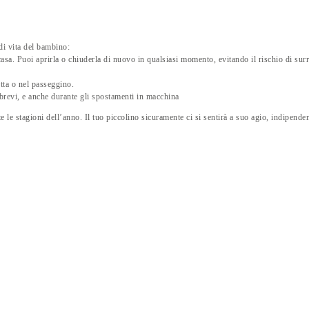
di vita del bambino:
 casa. Puoi aprirla o chiuderla di nuovo in qualsiasi momento, evitando il rischio di su
tta o nel passeggino.
 brevi, e anche durante gli spostamenti in macchina
e le stagioni dell’anno. Il tuo piccolino sicuramente ci si sentirà a suo agio, indipende