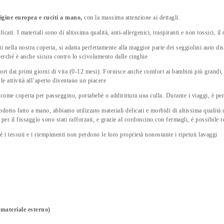
origine europea e cuciti a mano,
con la massima attenzione ai dettagli.
ificati. I materiali sono di altissima qualità, anti-allergenici, traspiranti e non tossici, 
 nella nostra coperta, si adatta perfettamente alla maggior parte dei seggiolini auto dis
perché è anche sicura contro lo scivolamento dalle cinghie
fort dai primi giorni di vita (0-12 mesi). Fornisce anche comfort ai bambini più grandi,
le attività all’aperto diventano un piacere
o come coperta per passeggino, portabebè o addirittura una culla. Durante i viaggi, è pe
dotto fatto a mano, abbiamo utilizzato materiali delicati e morbidi di altissima qualità c
 per il fissaggio sono stati rafforzati, e grazie al cordoncino con fermagli, è possibile
é i tessuti e i riempimenti non perdono le loro proprietà nonostante i ripetuti lavaggi
materiale esterno)