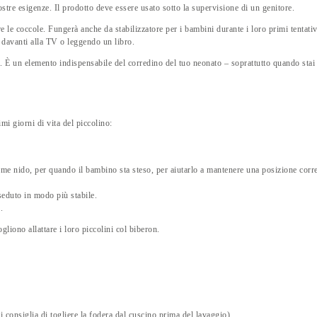
ostre esigenze. Il prodotto deve essere usato sotto la supervisione di un genitore.
 le coccole. Fungerà anche da stabilizzatore per i bambini durante i loro primi tentativi
 davanti alla TV o leggendo un libro.
ri. È un elemento indispensabile del corredino del tuo neonato – soprattutto quando sta
imi giorni di vita del piccolino:
me nido, per quando il bambino sta steso, per aiutarlo a mantenere una posizione corret
seduto in modo più stabile.
.
liono allattare i loro piccolini col biberon.
si consiglia di togliere la fodera dal cuscino prima del lavaggio).