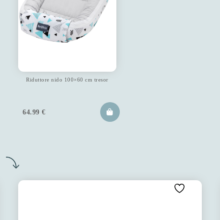
Riduttore nido 100×60 cm tresor
64.99
€
o