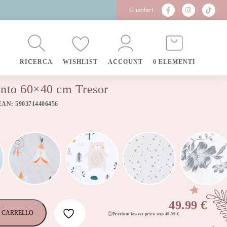
Guardaci
RICERCA
WISHLIST
ACCOUNT
0 ELEMENTI
ento 60×40 cm Tresor
EAN: 5903714406456
49.99
€
 CARRELLO
Previous lowest price was
49.99
€
.