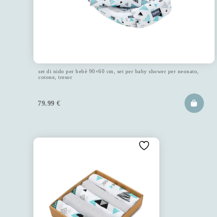
set di nido per bebè 90×60 cm, set per baby shower per neonato,
cotone, tresor
79.99
€