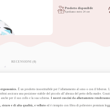
60x40
cm
Prodotto disponibile
Spediamo entro 24 ore
Tresor
quantità
RECENSIONI (0)
 ergonomico.
È un prodotto insostituibile per l’allattamento al seno o con il biberon. 
mbini assicura una posizione stabile del piccolo all’altezza del petto della madre. Graz
è anche per il suo collo e la sua schiena.
I nostri cuscini da allattamento renderanno
 sicuro e di alta qualità, e velluto
ed è riempito con fibra di poliestere premium legger