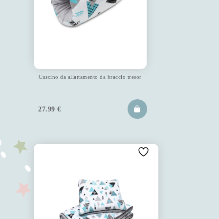
Cuscino da allattamento da braccio tresor
27.99
€