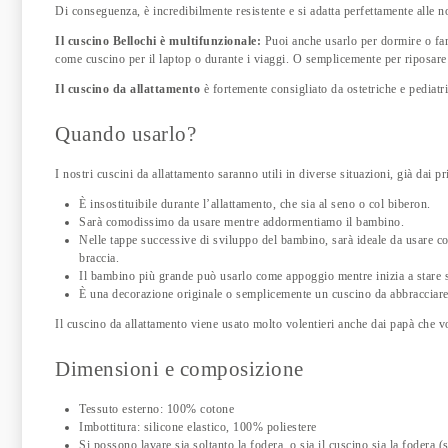
Di conseguenza, è incredibilmente resistente e si adatta perfettamente alle n
Il cuscino Bellochi è multifunzionale:
Puoi anche usarlo per dormire o fare
come cuscino per il laptop o durante i viaggi. O semplicemente per riposare
Il cuscino da allattamento
è fortemente consigliato da ostetriche e pediat
Quando usarlo?
I nostri cuscini da allattamento saranno utili in diverse situazioni, già dai pr
È insostituibile durante l’allattamento, che sia al seno o col biberon.
Sarà comodissimo da usare mentre addormentiamo il bambino.
Nelle tappe successive di sviluppo del bambino, sarà ideale da usare co
braccia.
Il bambino più grande può usarlo come appoggio mentre inizia a stare 
È una decorazione originale o semplicemente un cuscino da abbracciare
Il cuscino da allattamento viene usato molto volentieri anche dai papà che vog
Dimensioni e composizione
Tessuto esterno: 100% cotone
Imbottitura: silicone elastico, 100% poliestere
Si possono lavare sia soltanto la fodera, o sia il cuscino sia la fodera (