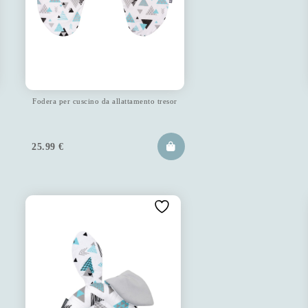
Fodera per cuscino da allattamento tresor
25.99
€