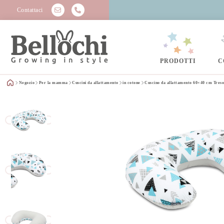
Contattaci
PRODOTTI
C
Negozio
Per la mamma
Cuscini da allattamento
in cotone
Cuscino da allattamento 60×40 cm Tres