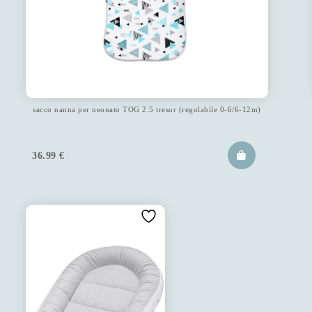
sacco nanna per neonato TOG 2.5 tresor (regolabile 0-6/6-12m)
36.99
€