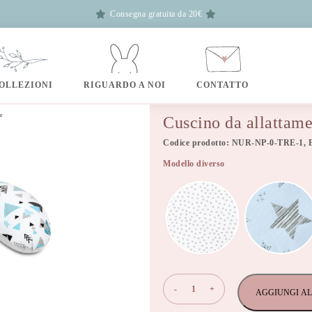
Consegna gratuita da 20€
OLLEZIONI
RIGUARDO A NOI
CONTATTO
or
Cuscino da allattam
Codice prodotto: NUR-NP-0-TRE-1, 
Modello diverso
Cuscino
-
+
AGGIUNGI AL
da
allattamento