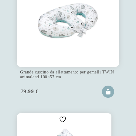
Grande cuscino da allattamento per gemelli TWIN
animaland 100×57 cm
79.99
€