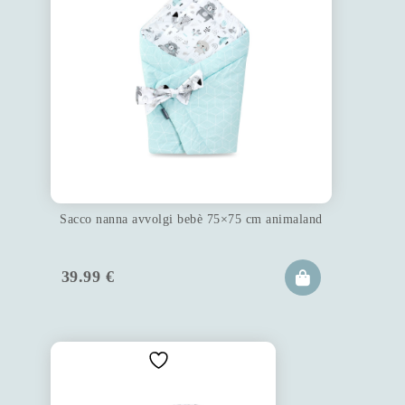
Sacco nanna avvolgi bebè 75×75 cm animaland
39.99
€