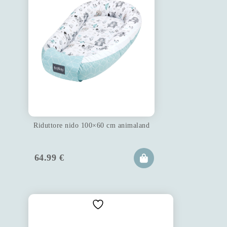
Riduttore nido 100×60 cm animaland
64.99
€