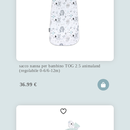
sacco nanna per bambino TOG 2.5 animaland
(regolabile 0-6/6-12m)
36.99
€