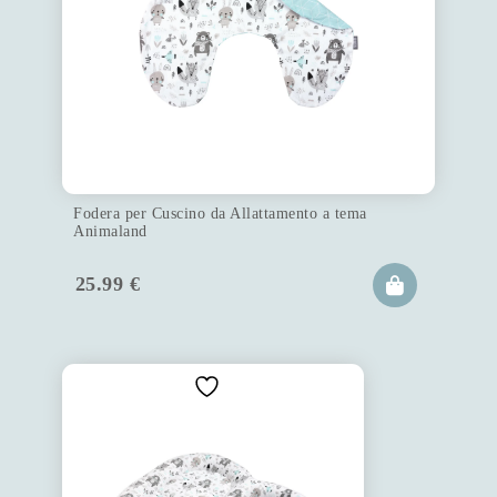
Fodera per Cuscino da Allattamento a tema
Animaland
25.99
€