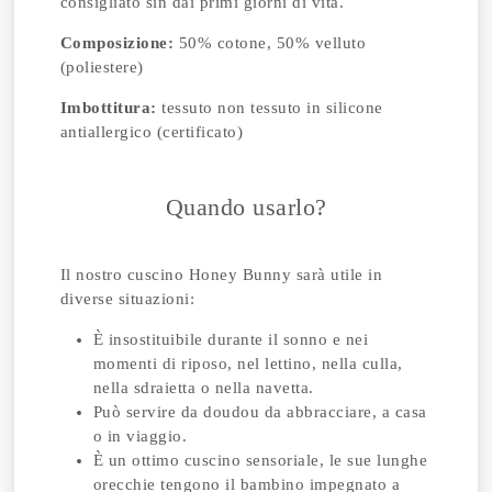
consigliato sin dai primi giorni di vita.
Composizione:
50% cotone, 50% velluto
(poliestere)
Imbottitura:
tessuto non tessuto in silicone
antiallergico (certificato)
Quando usarlo?
Il nostro cuscino Honey Bunny sarà utile in
diverse situazioni:
È insostituibile durante il sonno e nei
momenti di riposo, nel lettino, nella culla,
nella sdraietta o nella navetta.
Può servire da doudou da abbracciare, a casa
o in viaggio.
È un ottimo cuscino sensoriale, le sue lunghe
orecchie tengono il bambino impegnato a