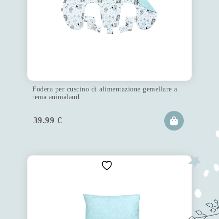
Fodera per cuscino di alimentazione gemellare a
tema animaland
39.99
€