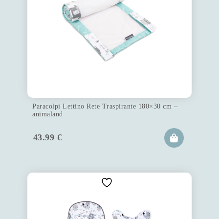
Paracolpi Lettino Rete Traspirante 180×30 cm –
animaland
43.99
€