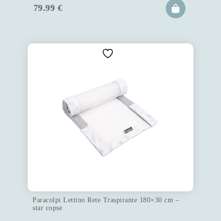
79.99
€
Paracolpi Lettino Rete Traspirante 180×30 cm –
star copse