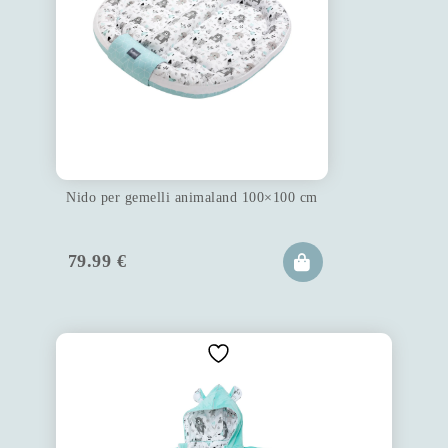
Nido per gemelli animaland 100×100 cm
79.99
€