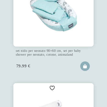
set nido per neonato 90×60 cm, set per baby
shower per neonato, cotone, animaland
79.99
€