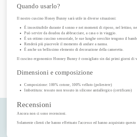
Quando usarlo?
Il nostro cuscino Honey Bunny sarà utile in diverse situazioni:
È insostituibile durante il sonno e nei momenti di riposo, nel lettino, nel
Può servire da doudou da abbracciare, a casa o in viaggio.
È un ottimo cuscino sensoriale, le sue lunghe orecchie tengono il bam
Renderà più piacevole il momento di andare a nanna.
È anche un bellissimo elemento di decorazione della cameretta.
Il cuscino ergonomico Honney Bunny è consigliato sin dai primi giorni di v
Dimensioni e composizione
Composizione: 100% cotone, 100% velluto (poliestere)
Imbottitura: tessuto non tessuto in silicone antiallergico (certificato)
Recensioni
Ancora non ci sono recensioni.
Solamente clienti che hanno effettuato l'accesso ed hanno acquistato questo