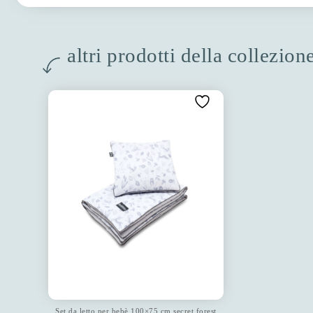
altri prodotti della collezion
Set da letto per bebè 100×75 cm secret forest