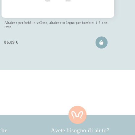
Altalena per bebè in velluto, altalena in legno per bambini 1-3 anni
rosa
86.89
€
che
Avete bisogno di aiuto?