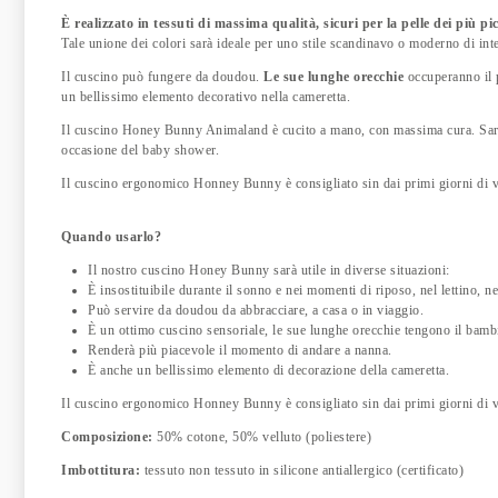
È realizzato in tessuti di massima qualità, sicuri per la pelle dei più pic
Tale unione dei colori sarà ideale per uno stile scandinavo o moderno di inte
Il cuscino può fungere da doudou.
Le sue lunghe orecchie
occuperanno il p
un bellissimo elemento decorativo nella cameretta.
Il cuscino Honey Bunny Animaland è cucito a mano, con massima cura. Sarà 
occasione del baby shower.
Il cuscino ergonomico Honney Bunny è consigliato sin dai primi giorni di v
Quando usarlo?
Il nostro cuscino Honey Bunny sarà utile in diverse situazioni:
È insostituibile durante il sonno e nei momenti di riposo, nel lettino, nel
Può servire da doudou da abbracciare, a casa o in viaggio.
È un ottimo cuscino sensoriale, le sue lunghe orecchie tengono il bam
Renderà più piacevole il momento di andare a nanna.
È anche un bellissimo elemento di decorazione della cameretta.
Il cuscino ergonomico Honney Bunny è consigliato sin dai primi giorni di v
Composizione:
50% cotone, 50% velluto (poliestere)
Imbottitura:
tessuto non tessuto in silicone antiallergico (certificato)