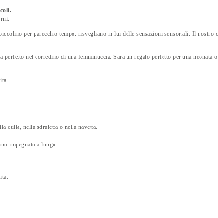
coli.
rni.
iccolino per parecchio tempo, risvegliano in lui delle sensazioni sensoriali. Il nostro 
perfetto nel corredino di una femminuccia. Sarà un regalo perfetto per una neonata o
ita.
la culla, nella sdraietta o nella navetta.
bino impegnato a lungo.
ita.