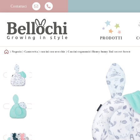
Contattaci
PRODOTTI
C
Negozio
Cameretta
cuscini con orecchie
Cuscini ergonomici Honey-bunny 3in1 secret forest