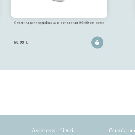
Copertina per seggiolino auto per neonati 90×90 cm copse
68.99
€
Assistenza clienti
Guarda an