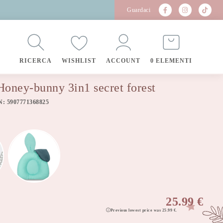
Guardaci
RICERCA
WISHLIST
ACCOUNT
0 ELEMENTI
Honey-bunny 3in1 secret forest
N: 5907771368825
25.99
€
Previous lowest price was
25.99
€
.