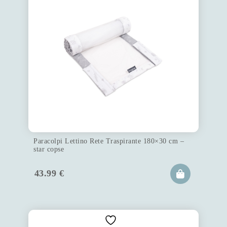
Paracolpi Lettino Rete Traspirante 180×30 cm –
star copse
43.99
€