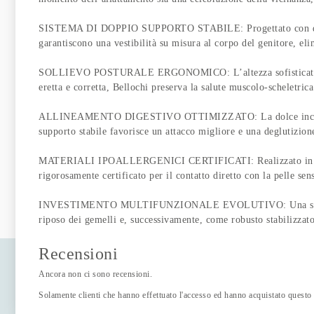
SISTEMA DI DOPPIO SUPPORTO STABILE: Progettato con dimensio
garantiscono una vestibilità su misura al corpo del genitore, eli
SOLLIEVO POSTURALE ERGONOMICO: L’altezza sofisticata di 18
eretta e corretta, Bellochi preserva la salute muscolo-scheletri
ALLINEAMENTO DIGESTIVO OTTIMIZZATO: La dolce inclinazione 
supporto stabile favorisce un attacco migliore e una deglutizion
MATERIALI IPOALLERGENICI CERTIFICATI: Realizzato in pregiat
rigorosamente certificato per il contatto diretto con la pelle se
INVESTIMENTO MULTIFUNZIONALE EVOLUTIVO: Una soluzione com
riposo dei gemelli e, successivamente, come robusto stabilizzato
Recensioni
Ancora non ci sono recensioni.
Solamente clienti che hanno effettuato l'accesso ed hanno acquistato questo