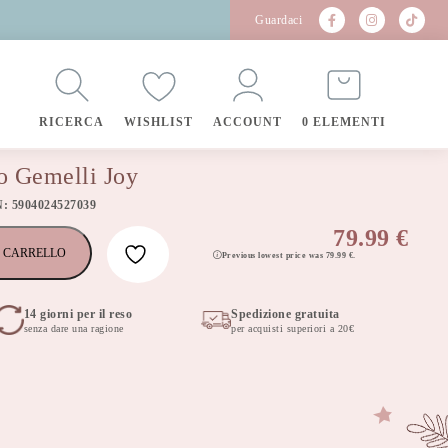
Guardaci
RICERCA
WISHLIST
ACCOUNT
0 ELEMENTI
o Gemelli Joy
N: 5904024527039
79.99
€
 CARRELLO
Previous lowest price was
79.99
€
.
14 giorni per il reso
Spedizione gratuita
senza dare una ragione
per acquisti superiori a 20€