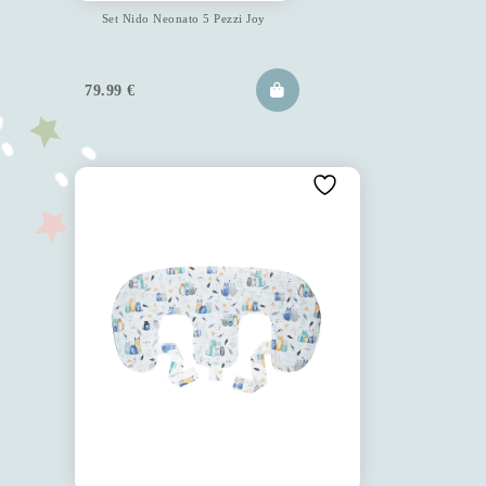
Set Nido Neonato 5 Pezzi Joy
79.99
€