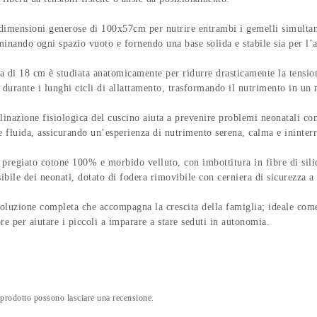
ni generose di 100x57cm per nutrire entrambi i gemelli simultaneament
minando ogni spazio vuoto e fornendo una base solida e stabile sia per l’a
 cm è studiata anatomicamente per ridurre drasticamente la tensione 
ca durante i lunghi cicli di allattamento, trasformando il nutrimento in un
fisiologica del cuscino aiuta a prevenire problemi neonatali comuni
e fluida, assicurando un’esperienza di nutrimento serena, calma e ininterr
o cotone 100% e morbido velluto, con imbottitura in fibre di silicon
nsibile dei neonati, dotato di fodera rimovibile con cerniera di sicurezza 
pleta che accompagna la crescita della famiglia; ideale come supp
re per aiutare i piccoli a imparare a stare seduti in autonomia.
 prodotto possono lasciare una recensione.