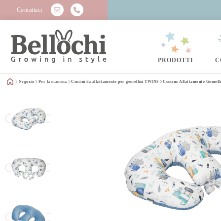
Contattaci
PRODOTTI
C
Negozio
Per la mamma
Cuscini da allattamento per gemellini TWINS
Cuscino Allattamento Gemelli