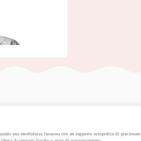
izzando una morbidezza lussuosa con un supporto ortopedico di precisione
libera da tensioni fisiche o ansie da posizionamento.