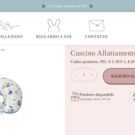
Consegna gratuita da 20€
OLLEZIONI
RIGUARDO A NOI
CONTATTO
 Joy
Cuscino Allattament
Codice prodotto: PIL-T-2-JOY-1, EA
Cuscino
-
+
AGGIUNGI AL
Allattamento
Gemelli
Joy
quantità
Prodotto disponibile
Spediamo entro 24 ore