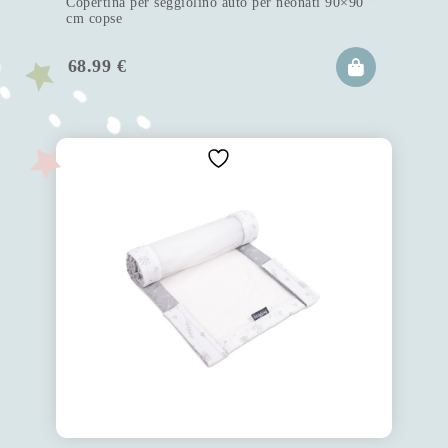
Copertina per seggiolino auto per neonati 90×90
cm copse
68.99
€