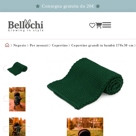
Consegna gratuita da 20€
Negozio
Per neonati
Copertine
Copertine grandi in bambù 170x30 cm