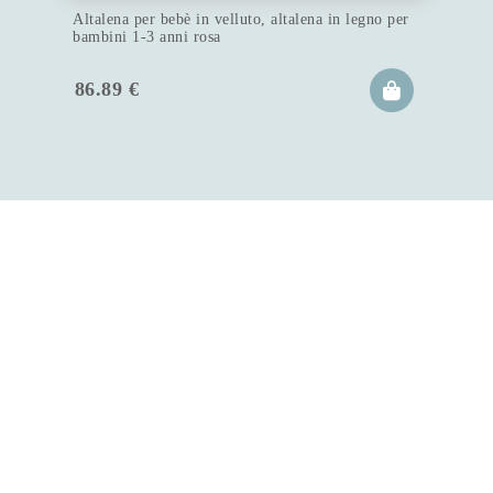
Altalena per bebè in velluto, altalena in legno per
bambini 1-3 anni rosa
86.89
€