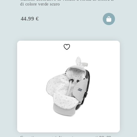
di colore verde scuro
44.99
€