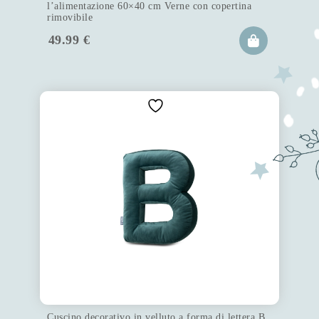
l’alimentazione 60×40 cm Verne con copertina
rimovibile
49.99
€
Cuscino decorativo in velluto a forma di lettera B