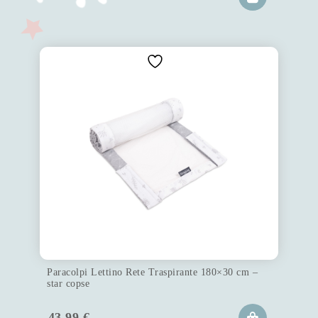
Paracolpi Lettino Rete Traspirante 180×30 cm –
star copse
43.99
€