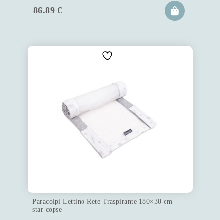
86.89
€
Paracolpi Lettino Rete Traspirante 180×30 cm –
star copse