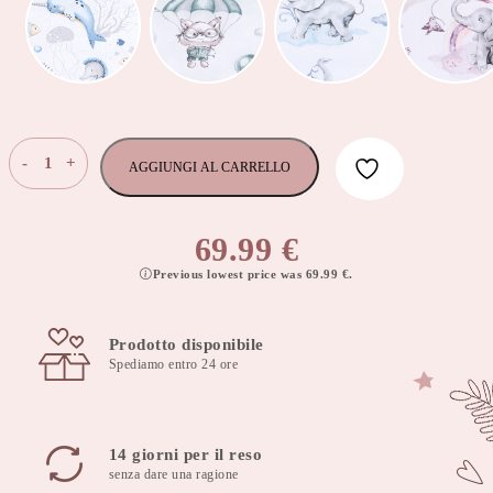
Materassino
-
+
AGGIUNGI AL CARRELLO
copriseduta
universali
per
69.99
€
passeggino
Previous lowest price was
69.99
€
.
con
accessori
bambi
Prodotto disponibile
dream
Spediamo entro 24 ore
quantità
14 giorni per il reso
senza dare una ragione