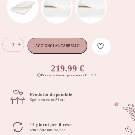
Materasso
-
+
AGGIUNGI AL CARRELLO
in
schiuma
di
219.99
€
super
Previous lowest price was
219.99
€
.
lattice,
spessore
12cm,
Prodotto disponibile
90x190cm,
Spediamo entro 24 ore
fodera
rimovibile
quantità
14 giorni per il reso
senza dare una ragione