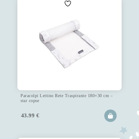
Paracolpi Lettino Rete Traspirante 180×30 cm –
star copse
43.99
€