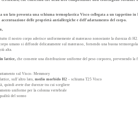
a un lato presenta una schiuma termoplastica Visco collegata a un tappetino in l
accentuazione delle proprietà antiallergiche e dell’adattamento del corpo.
a,
utto il nostro corpo aderisce uniformemente al materasso nonostante la durezza di H2. 
l corpo umano si diffonde delicatamente sul materasso, fornendo una buona termoregola
iù alta.
in lattice,
che consente una distribuzione uniforme del peso corporeo, prevenendo la for
 adattamento sul Visco- Memmory
lattice, sull’altro lato,
medio morbido H2
– schiuma T25 Visco
à, quindi avete due durezze tra cui scegliere
neamento uniforme per la colonna vertebrale
qualità del sonno