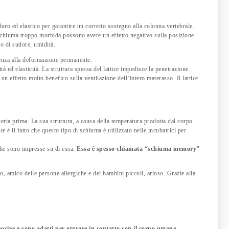
 duro ed elastico per garantire un corretto sostegno alla colonna vertebrale.
n schiuma troppo morbida possono avere un effetto negativo sulla posizione
lo di sudore, umidità.
istenza alla deformazione permanente.
ità ed elasticità. La struttura spessa del lattice impedisce la penetrazione
n effetto molto benefico sulla ventilazione dell’intero materasso. Il lattice
eria prima. La sua struttura, a causa della temperatura prodotta dal corpo
è il fatto che questo tipo di schiuma è utilizzato nelle incubatrici per
 che sono impresse su di essa.
Essa è spesso chiamata “schiuma memory”
tto, amico delle persone allergiche e dei bambini piccoli, arioso. Grazie alla
ocive e sono adatti per entrare in contatto con il corpo umano.