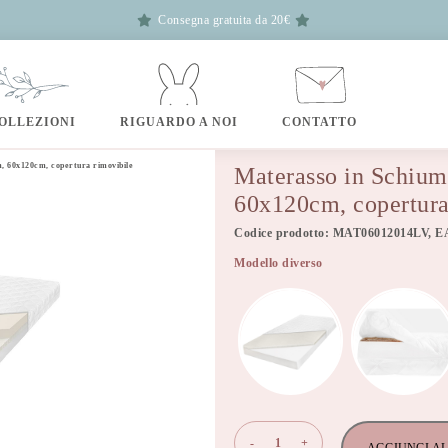
Consegna gratuita da 20€
OLLEZIONI
RIGUARDO A NOI
CONTATTO
, 60x120cm, copertura rimovibile
Materasso in Schium
60x120cm, copertura
Codice prodotto: MAT06012014LV, E
Modello diverso
Materasso
-
+