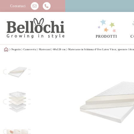
Contattaci
PRODOTTI
C
Negozio
Cameretta
Materassi
60x120 cm
Materasso in Schiuma d’Oro Latex Visco, spessore 14cm