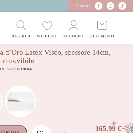
Guardaci
RICERCA
WISHLIST
ACCOUNT
0 ELEMENTI
a d’Oro Latex Visco, spessore 14cm,
 rimovibile
AN: 5905616320366
165.99
€