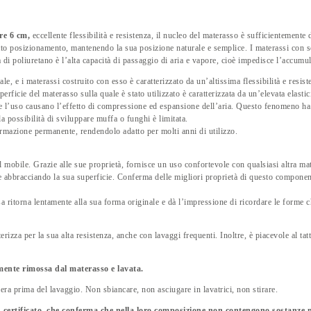
ore 6 cm,
eccellente flessibilità e resistenza, il nucleo del materasso è sufficientemente
rretto posizionamento, mantenendo la sua posizione naturale e semplice. I materassi co
a di poliuretano è l’alta capacità di passaggio di aria e vapore, cioè impedisce l’accumu
rale, e i materassi costruito con esso è caratterizzato da un’altissima flessibilità e res
erficie del materasso sulla quale è stato utilizzato è caratterizzata da un’elevata elastic
nte l’uso causano l’effetto di compressione ed espansione dell’aria. Questo fenomeno ha u
 la possibilità di sviluppare muffa o funghi è limitata.
formazione permanente, rendendolo adatto per molti anni di utilizzo.
 mobile. Grazie alle sue proprietà, fornisce un uso confortevole con qualsiasi altra mat
 abbracciando la sua superficie. Conferma delle migliori proprietà di questo componente 
sa ritorna lentamente alla sua forma originale e dà l’impressione di ricordare le forme
erizza per la sua alta resistenza, anche con lavaggi frequenti. Inoltre, è piacevole al ta
lmente rimossa dal materasso e lavata.
iera prima del lavaggio. Non sbiancare, non asciugare in lavatrici, non stirare.
 certificato, che conferma che nella loro composizione non contengono sostanze n