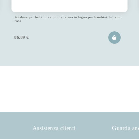
Altalena per bebè in velluto, altalena in legno per bambini 1-3 anni
rosa
86.89
€
Assistenza clienti
Guarda an