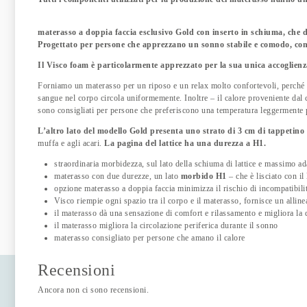
materasso a doppia faccia esclusivo Gold con inserto in schiuma, che d
Progettato per persone che apprezzano un sonno stabile e comodo, con 
Il Visco foam è particolarmente apprezzato per la sua unica accoglienz
Forniamo un materasso per un riposo e un relax molto confortevoli, perché t
sangue nel corpo circola uniformemente. Inoltre – il calore proveniente da
sono consigliati per persone che preferiscono una temperatura leggermente p
L’altro lato del modello Gold presenta uno strato di 3 cm di tappetino 
muffa e agli acari.
La pagina del lattice ha una durezza a H1.
straordinaria morbidezza, sul lato della schiuma di lattice e massimo
materasso con due durezze, un lato
morbido H1
– che è lisciato con il 
opzione materasso a doppia faccia minimizza il rischio di incompatibilit
Visco riempie ogni spazio tra il corpo e il materasso, fornisce un alli
il materasso dà una sensazione di comfort e rilassamento e migliora la 
il materasso migliora la circolazione periferica durante il sonno
materasso consigliato per persone che amano il calore
Recensioni
Ancora non ci sono recensioni.