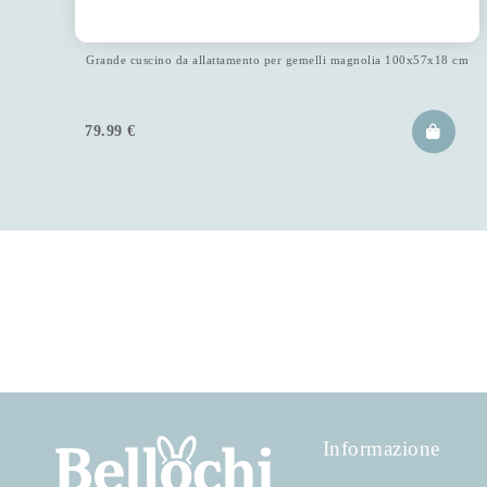
Grande cuscino da allattamento per gemelli magnolia 100x57x18 cm
79.99
€
Informazione