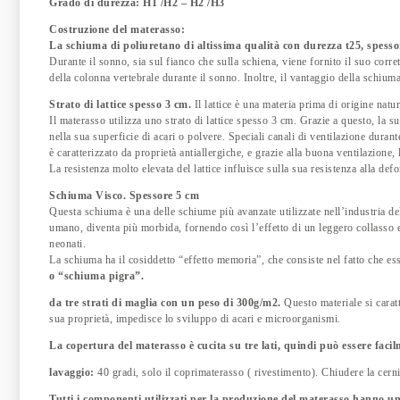
Grado di durezza: H1 /H2 – H2 /H3
Costruzione del materasso:
La schiuma di poliuretano di altissima qualità con durezza t25, spess
Durante il sonno, sia sul fianco che sulla schiena, viene fornito il suo co
della colonna vertebrale durante il sonno. Inoltre, il vantaggio della schium
Strato di lattice spesso 3 cm.
Il lattice è una materia prima di origine natu
Il materasso utilizza uno strato di lattice spesso 3 cm. Grazie a questo, la sup
nella sua superficie di acari o polvere. Speciali canali di ventilazione dura
è caratterizzato da proprietà antiallergiche, e grazie alla buona ventilazione,
La resistenza molto elevata del lattice influisce sulla sua resistenza alla de
Schiuma Visco. Spessore 5 cm
Questa schiuma è una delle schiume più avanzate utilizzate nell’industria del
umano, diventa più morbida, fornendo così l’effetto di un leggero collasso e
neonati.
La schiuma ha il cosiddetto “effetto memoria”, che consiste nel fatto che es
o “schiuma pigra”.
d
a tre strati di maglia con un peso di 300g/m2.
Questo materiale si caratt
sua proprietà, impedisce lo sviluppo di acari e microorganismi.
La copertura del materasso è cucita su tre lati, quindi può essere faci
lavaggio:
40 gradi, solo il coprimaterasso ( rivestimento). Chiudere la cern
Tutti i componenti utilizzati per la produzione del materasso hanno un