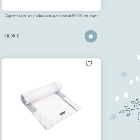
Copertina per seggiolino auto per neonati 90×90 cm copse
68.99
€