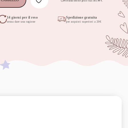
 CARRELLO
Previous lowest price was
165.99
€
.
14 giorni per il reso
Spedizione gratuita
senza dare una ragione
per acquisti superiori a 20€